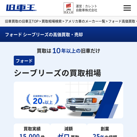
運営：カレント
自動車株式会社
旧車買取の旧車王TOP
>
買取相場検索
>
アメリカ車のメーカー一覧
>
フォード高価買取
フォード シーブリーズの高価買取・売却
10
買取は
年以上の
旧車だけ
フォード
シーブリーズの買取相場
買取実績
減額
創業
15,000
ゼロ
25
件
買取
年
の信頼