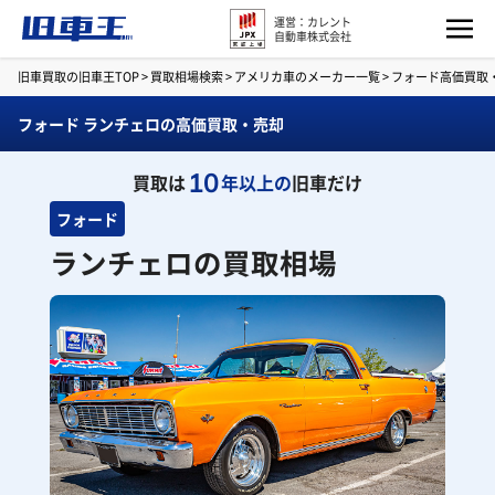
運営：カレント
自動車株式会社
旧車買取の旧車王TOP
>
買取相場検索
>
アメリカ車のメーカー一覧
>
フォード高価買取
フォード ランチェロの高価買取・売却
10
買取は
年以上の
旧車だけ
フォード
ランチェロの買取相場