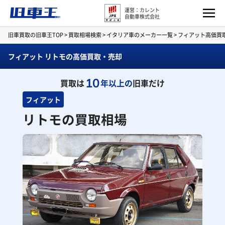
運営：カレント
自動車株式会社
旧車買取の旧車王TOP
>
買取相場検索
>
イタリア車のメーカー一覧
>
フィアット高価買
フィアット リトモの高価買取・売却
10
買取は
年以上の
旧車だけ
フィアット
リトモの買取相場