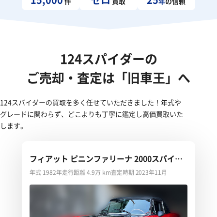
件
買取
年
の信頼
124スパイダーの
ご売却・査定は「旧車王」へ
124スパイダーの買取を多く任せていただきました！年式や
グレードに関わらず、どこよりも丁寧に鑑定し高価買取いた
します。
フィアット ピニンファリーナ 2000スパイダ
ー
年式 1982年
走行距離 4.9万 km
査定時期 2023年11月