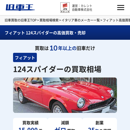
運営：カレント
自動車株式会社
旧車買取の旧車王TOP
>
買取相場検索
>
イタリア車のメーカー一覧
>
フィアット高価買
フィアット 124スパイダーの高価買取・売却
10
買取は
年以上の
旧車だけ
フィアット
124スパイダーの買取相場
買取実績
減額
創業
15,000
ゼロ
25