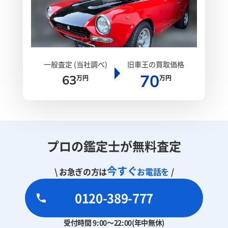
一般査定 (当社調べ)
旧車王の買取価格
70
63
万円
万円
プロの鑑定士が無料査定
今すぐ
\ お急ぎの方は
お電話を
/
0120-389-777
受付時間 9:00～22:00(年中無休)