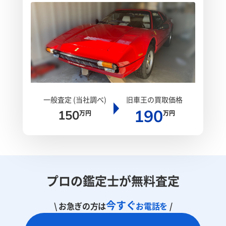
一般査定 (当社調べ)
旧車王の買取価格
190
150
万円
万円
プロの鑑定士が無料査定
今すぐ
\ お急ぎの方は
お電話を
/