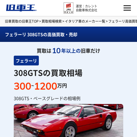
運営：カレント
自動車株式会社
旧車買取の旧車王TOP
>
買取相場検索
>
イタリア車のメーカー一覧
>
フェラーリ高価買
フェラーリ 308GTSの高価買取・売却
10
買取は
年以上の
旧車だけ
フェラーリ
308GTSの買取相場
300
1200
~
万円
308GTS・ベースグレードの相場例