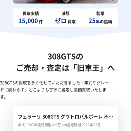
買取実績
減額
創業
15,000
ゼロ
25
件
買取
年
の信頼
308GTSの
ご売却・査定は「旧車王」へ
308GTSの買取を多く任せていただきました！年式やグレー
ドに関わらず、どこよりも丁寧に鑑定し高価買取いたしま
す。
フェラーリ 308GTS クワトロバルボーレ 不動
車
年式 1987年
走行距離 4.9万 km
査定時期 2022年12月