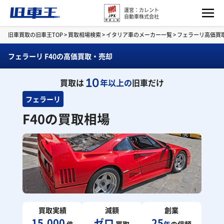
運営：カレント
自動車株式会社
旧車買取の旧車王TOP
>
買取相場検索
>
イタリア車のメーカー一覧
>
フェラーリ高価買
フェラーリ F40の高価買取・売却
10
買取は
年以上の
旧車だけ
フェラーリ
F40の買取相場
買取実績
減額
創業
15,000
ゼロ
25
件
買取
年
の信頼