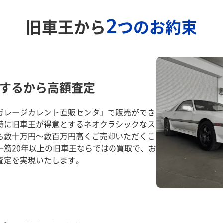
2
旧車王から
つのお約束
するから高額査定
ガレージカレント直販センタ」で販売ができ
特に旧車王が得意とするネオクラシックなス
も数十万円～数百万円高くご売却いただくこ
一筋20年以上の旧車王ならではの買取で、お
査定を実現いたします。