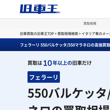
買取相場
旧車買取の旧車王TOP
>
買取相場検索
>
イタリア車のメー
フェラーリ 550バルケッタ/550マラネロの高価買
10
買取は
年以上の
旧車だけ
フェラーリ
550バルケッタ