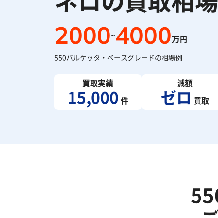
ネロの買取相場
2000
4000
~
万円
550バルケッタ・ベースグレードの相場例
買取実績
減額
15,000
ゼロ
件
買取
5