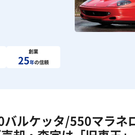
創業
25
年
の信頼
50バルケッタ/550マラネ