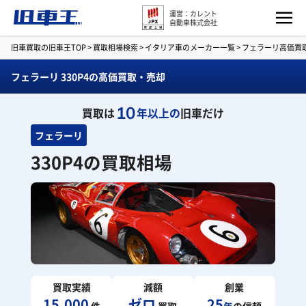
運営：カレント
自動車株式会社
旧車買取の旧車王TOP
>
買取相場検索
>
イタリア車のメーカー一覧
>
フェラーリ高価買
フェラーリ 330P4の高価買取・売却
10
買取は
年以上の
旧車だけ
フェラーリ
330P4の買取相場
買取実績
減額
創業
15,000
ゼロ
25
件
買取
年
の信頼