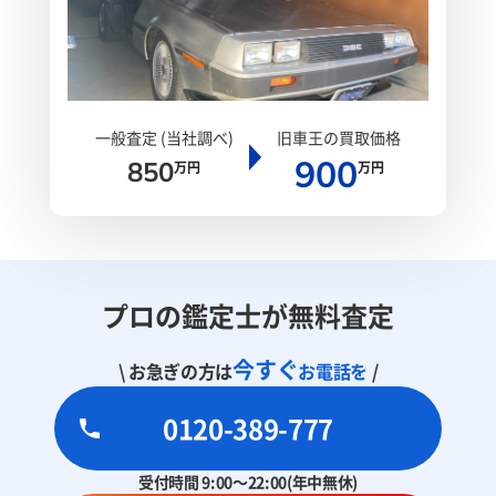
一般査定 (当社調べ)
旧車王の買取価格
900
850
万円
万円
プロの鑑定士が無料査定
今すぐ
\ お急ぎの方は
お電話を
/
0120-389-777
受付時間 9:00～22:00(年中無休)