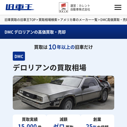
運営：カレント
自動車株式会社
旧車買取の旧車王TOP
>
買取相場検索
>
アメリカ車のメーカー一覧
>
DMC高価買取・売
DMC デロリアンの高価買取・売却
10
買取は
年以上の
旧車だけ
DMC
デロリアンの買取相場
買取実績
減額
創業
15,000
ゼロ
25
件
買取
年
の信頼