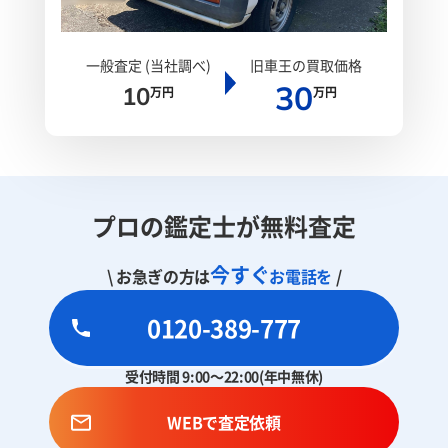
一般査定 (当社調べ)
旧車王の買取価格
30
10
万円
万円
プロの鑑定士が無料査定
今すぐ
\ お急ぎの方は
お電話を
/
0120-389-777
受付時間 9:00～22:00(年中無休)
WEBで査定依頼