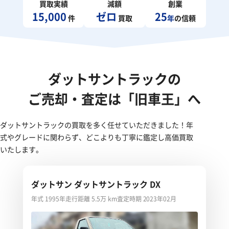
買取実績
減額
創業
15,000
ゼロ
25
件
買取
年
の信頼
ダットサントラックの
ご売却・査定は「旧車王」へ
ダットサントラックの買取を多く任せていただきました！年
式やグレードに関わらず、どこよりも丁寧に鑑定し高価買取
いたします。
ダットサン ダットサントラック DX
年式 1995年
走行距離 5.5万 km
査定時期 2023年02月