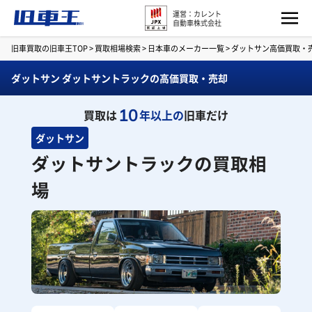
運営：カレント
自動車株式会社
旧車買取の旧車王TOP
>
買取相場検索
>
日本車のメーカー一覧
>
ダットサン高価買取・
ダットサン ダットサントラックの高価買取・売却
10
買取は
年以上の
旧車だけ
ダットサン
ダットサントラックの買取相
場