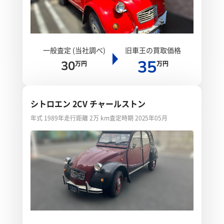
一般査定 (当社調べ)
旧車王の買取価格
35
30
万円
万円
シトロエン 2CV チャールストン
年式 1989年
走行距離 2万 km
査定時期 2025年05月