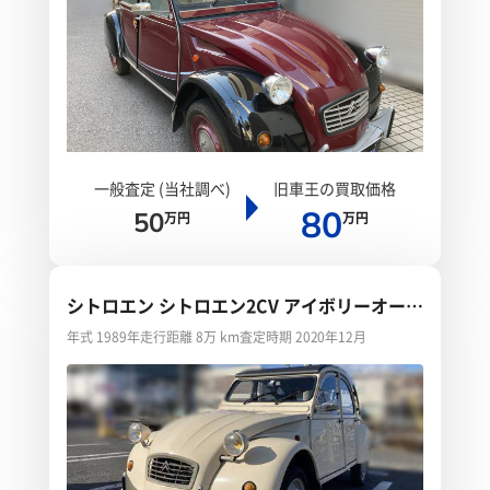
一般査定 (当社調べ)
旧車王の買取価格
80
50
万円
万円
シトロエン シトロエン2CV アイボリーオール
ペン
年式 1989年
走行距離 8万 km
査定時期 2020年12月