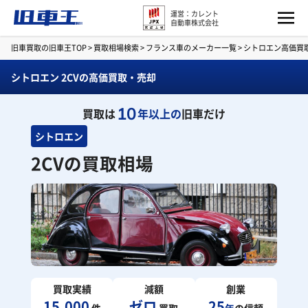
運営：カレント
自動車株式会社
旧車買取の旧車王TOP
>
買取相場検索
>
フランス車のメーカー一覧
>
シトロエン高価買
シトロエン 2CVの高価買取・売却
10
買取は
年以上の
旧車だけ
シトロエン
2CVの買取相場
買取実績
減額
創業
15,000
ゼロ
25
件
買取
年
の信頼