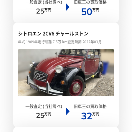
一般査定 (当社調べ)
旧車王の買取価格
50
25
万円
万円
シトロエン 2CV6 チャールストン
年式 1989年
走行距離 7.5万 km
査定時期 2022年03月
一般査定 (当社調べ)
旧車王の買取価格
32
25
万円
万円