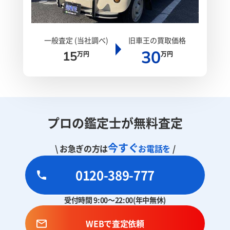
一般査定 (当社調べ)
旧車王の買取価格
30
15
万円
万円
プロの鑑定士が無料査定
今すぐ
\ お急ぎの方は
お電話を
/
0120-389-777
受付時間 9:00～22:00(年中無休)
WEBで査定依頼