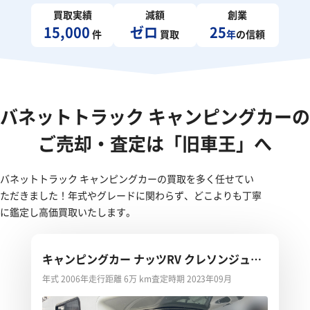
買取実績
減額
創業
15,000
ゼロ
25
件
買取
年
の信頼
バネットトラック キャンピングカーの
ご売却・査定は「旧車王」へ
バネットトラック キャンピングカーの買取を多く任せてい
ただきました！年式やグレードに関わらず、どこよりも丁寧
に鑑定し高価買取いたします。
キャンピングカー ナッツRV クレソンジュニ
ア
年式 2006年
走行距離 6万 km
査定時期 2023年09月