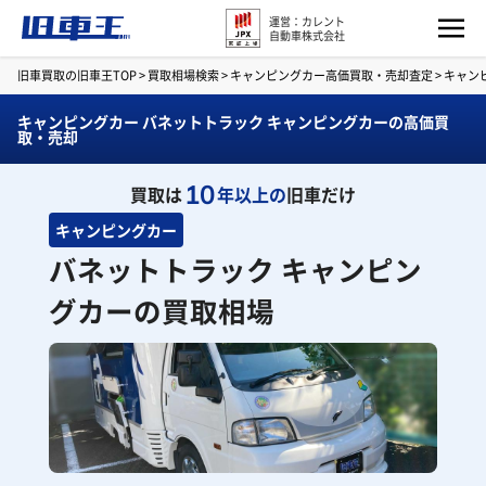
運営：カレント
自動車株式会社
旧車買取の旧車王TOP
>
買取相場検索
>
キャンピングカー高価買取・売却査定
>
キャン
キャンピングカー バネットトラック キャンピングカーの高価買
取・売却
10
買取は
年以上の
旧車だけ
キャンピングカー
バネットトラック キャンピン
グカーの買取相場