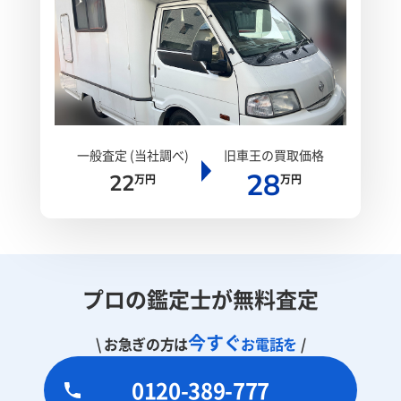
一般査定 (当社調べ)
旧車王の買取価格
28
22
万円
万円
プロの鑑定士が無料査定
今すぐ
\ お急ぎの方は
お電話を
/
0120-389-777