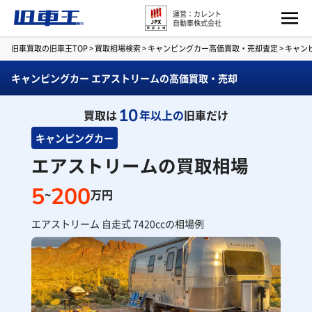
運営：カレント
自動車株式会社
旧車買取の旧車王TOP
>
買取相場検索
>
キャンピングカー高価買取・売却査定
>
キャン
キャンピングカー エアストリームの高価買取・売却
10
買取は
年以上の
旧車だけ
キャンピングカー
エアストリームの買取相場
5
200
~
万円
エアストリーム 自走式 7420ccの相場例