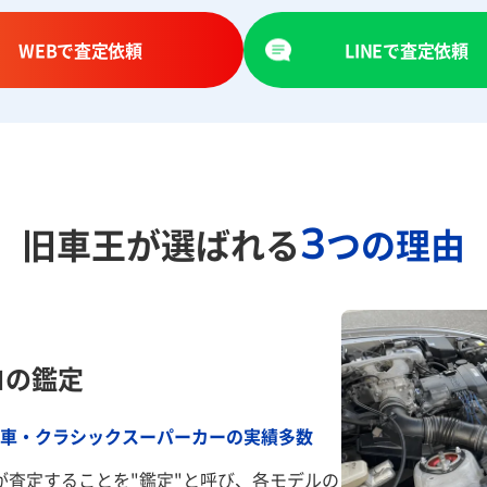
WEBで査定依頼
LINEで査定依頼
3
旧車王が選ばれる
つの理由
ロの鑑定
車・クラシックスーパーカーの実績多数
が査定することを"鑑定"と呼び、各モデルの