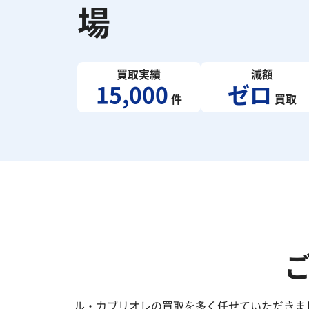
場
買取実績
減額
15,000
ゼロ
件
買取
ル・カブリオレの買取を多く任せていただきま