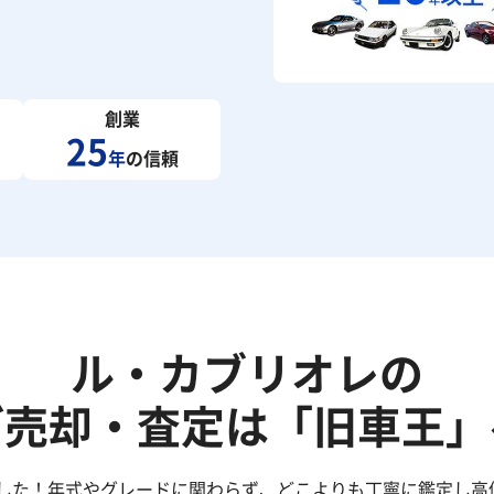
創業
25
年
の信頼
ル・カブリオレの
ご売却・査定は「旧車王」
した！年式やグレードに関わらず、どこよりも丁寧に鑑定し高