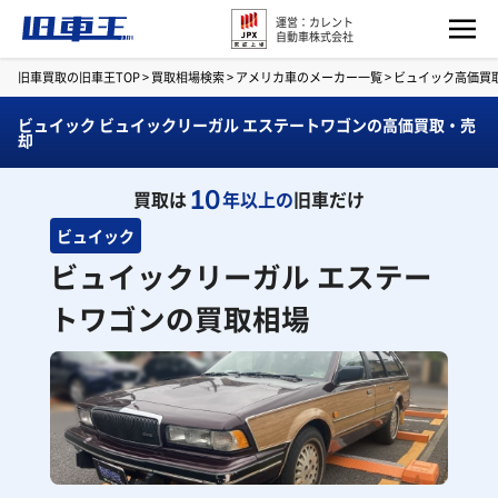
運営：カレント
自動車株式会社
旧車買取の旧車王TOP
>
買取相場検索
>
アメリカ車のメーカー一覧
>
ビュイック高価買
ビュイック ビュイックリーガル エステートワゴンの高価買取・売
却
10
買取は
年以上の
旧車だけ
ビュイック
ビュイックリーガル エステー
トワゴンの買取相場