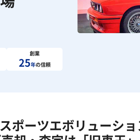
場
創業
25
年
の信頼
3 スポーツエボリューショ