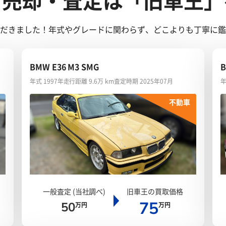
ご売却・査定は「旧車王」
ただきました！年式やグレードに関わらず、どこよりも丁寧に
BMW E36 M3 SMG
年式 1997年
走行距離 9.6万 km
査定時期 2025年07月
年
不動車
一般査定 (当社調べ)
旧車王の買取価格
75
50
万円
万円