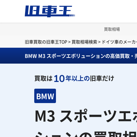
買取相場
旧車買取の旧車王TOP
>
買取相場検索
>
ドイツ車のメーカ
BMW M3 スポーツエボリューションの高価買取・
10
買取は
年以上の
旧車だけ
BMW
M3 スポーツ