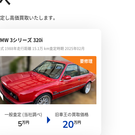
へ
鑑定し高価買取いたします。
BMW 3シリーズ 320i
式 1988年
走行距離 15.1万 km
査定時期 2025年02月
要修理
一般査定 (当社調べ)
旧車王の買取価格
20
5
万円
万円