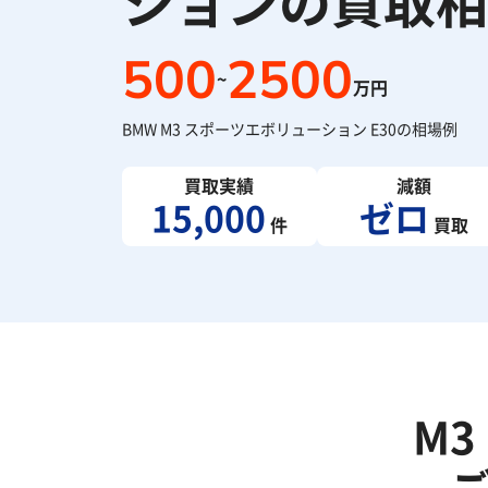
ションの買取相
500
2500
~
万円
BMW M3 スポーツエボリューション E30の相場例
買取実績
減額
15,000
ゼロ
件
買取
M