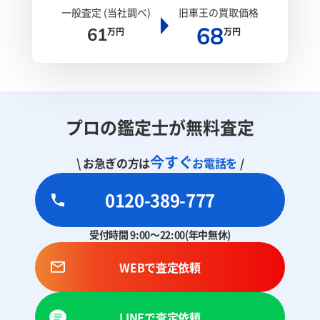
一般査定 (当社調べ)
旧車王の買取価格
68
61
万円
万円
プロの鑑定士が無料査定
今すぐ
\ お急ぎの方は
お電話を
/
0120-389-777
受付時間 9:00～22:00(年中無休)
WEBで査定依頼
LINEで査定依頼