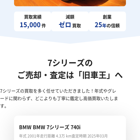
買取実績
減額
創業
15,000
ゼロ
25
件
買取
年
の信頼
7シリーズの
ご売却・査定は「旧車王」へ
7シリーズの買取を多く任せていただきました！年式やグレ
ードに関わらず、どこよりも丁寧に鑑定し高価買取いたしま
す。
BMW BMW 7シリーズ 740i
年式 2001年
走行距離 4.3万 km
査定時期 2025年03月