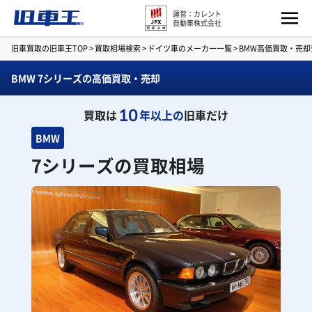
運営：カレント
自動車株式会社
旧車買取の旧車王TOP
>
買取相場検索
>
ドイツ車のメーカー一覧
>
BMW高価買取・売却
BMW 7シリーズの高価買取・売却
10
買取は
年以上の
旧車だけ
BMW
7シリーズの買取相場