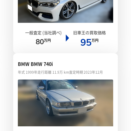
一般査定 (当社調べ)
旧車王の買取価格
95
80
万円
万円
BMW BMW 740i
年式 1999年
走行距離 11.9万 km
査定時期 2023年12月