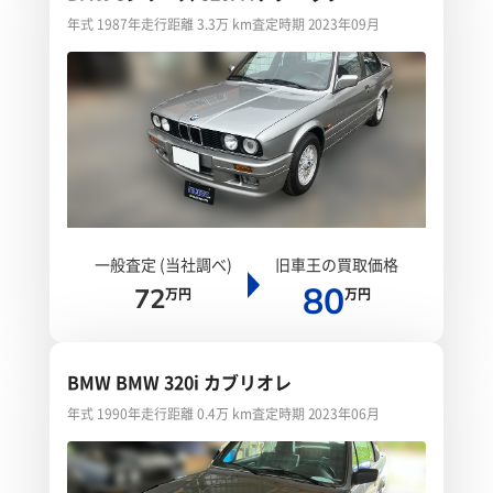
年式 1987年
走行距離 3.3万 km
査定時期 2023年09月
一般査定 (当社調べ)
旧車王の買取価格
80
72
万円
万円
BMW BMW 320i カブリオレ
年式 1990年
走行距離 0.4万 km
査定時期 2023年06月