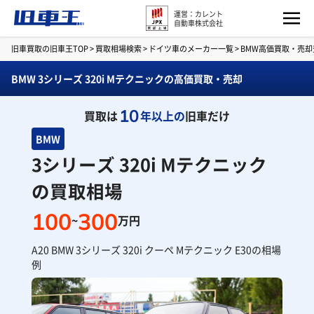
運営：カレント
自動車株式会社
旧車買取の旧車王TOP
>
買取相場検索
>
ドイツ車のメーカー一覧
>
BMW高価買取・売却
BMW 3シリーズ 320i Mテクニックの高価買取・売却
10
買取は
年以上の
旧車だけ
BMW
3シリーズ 320i Mテクニック
の買取相場
100
300
~
万円
A20 BMW 3シリーズ 320i クーペ Mテクニック E30の相場
例