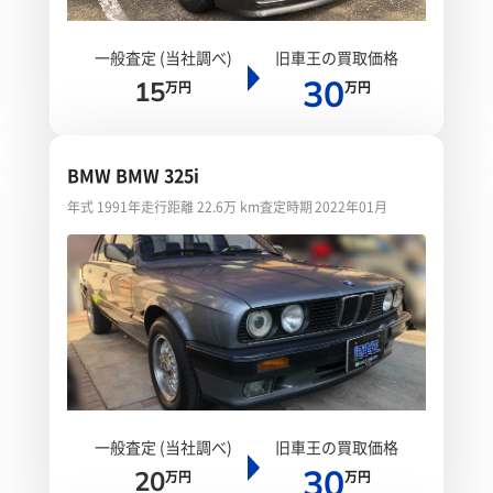
一般査定 (当社調べ)
旧車王の買取価格
30
15
万円
万円
BMW BMW 325i
年式 1991年
走行距離 22.6万 km
査定時期 2022年01月
一般査定 (当社調べ)
旧車王の買取価格
30
20
万円
万円