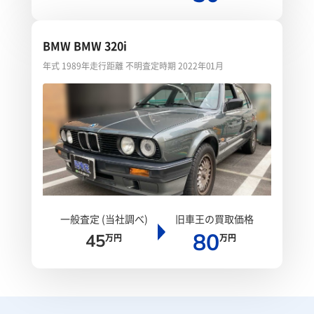
BMW BMW 320i
年式 1989年
走行距離 不明
査定時期 2022年01月
一般査定 (当社調べ)
旧車王の買取価格
80
45
万円
万円