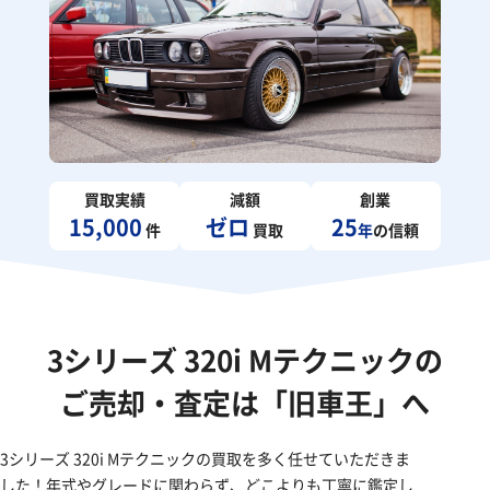
買取実績
減額
創業
15,000
ゼロ
25
件
買取
年
の信頼
3シリーズ 320i Mテクニックの
ご売却・査定は「旧車王」へ
3シリーズ 320i Mテクニックの買取を多く任せていただきま
した！年式やグレードに関わらず、どこよりも丁寧に鑑定し