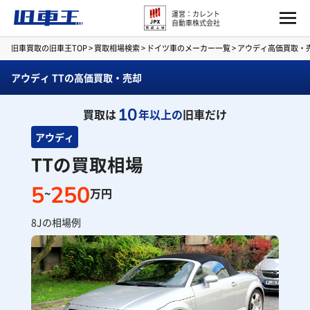
運営：カレント
自動車株式会社
旧車買取の旧車王TOP
>
買取相場検索
>
ドイツ車のメーカー一覧
>
アウディ高価買取・
アウディ TTの高価買取・売却
10
買取は
年以上の
旧車だけ
アウディ
TTの買取相場
5
250
~
万円
8Jの相場例