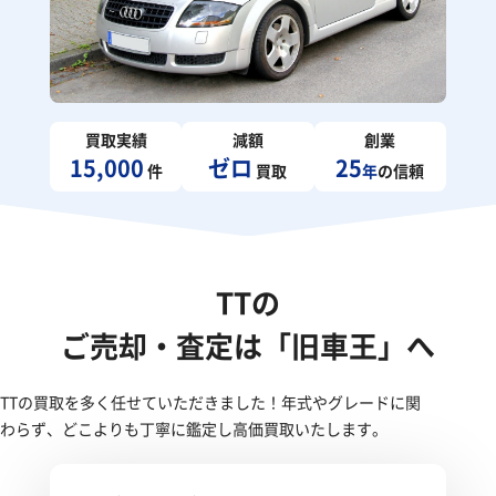
買取実績
減額
創業
15,000
ゼロ
25
件
買取
年
の信頼
TTの
ご売却・査定は「旧車王」へ
TTの買取を多く任せていただきました！年式やグレードに関
わらず、どこよりも丁寧に鑑定し高価買取いたします。