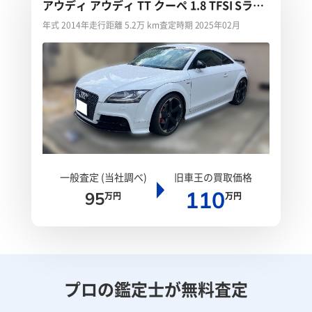
アウディ アウディ TT クーペ 1.8 TFSI Sライ
ンパッケージ
年式 2014年
走行距離 5.2万 km
査定時期 2025年02月
一般査定 (当社調べ)
旧車王の買取価格
110
95
万円
万円
プロの鑑定士が無料査定