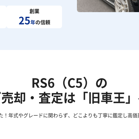
創業
25
年
の信頼
RS6（C5）の
ご売却・査定は「旧車王」
した！年式やグレードに関わらず、どこよりも丁寧に鑑定し高価