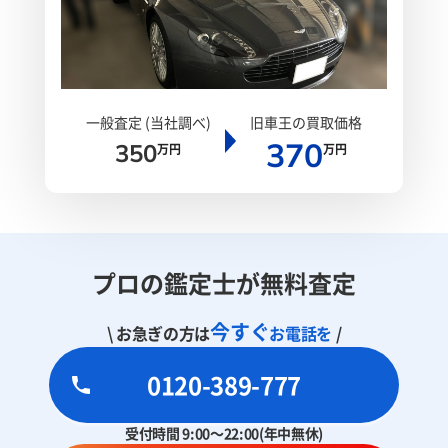
一般査定 (当社調べ)
旧車王の買取価格
370
350
万円
万円
プロの鑑定士が無料査定
今すぐ
\ お急ぎの方は
お電話を
/
0120-389-777
受付時間 9:00～22:00(年中無休)