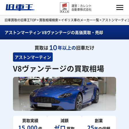
運営：カレント
自動車株式会社
旧車買取の旧車王TOP
>
買取相場検索
>
イギリス車のメーカー一覧
>
アストンマーティ
アストンマーティン V8ヴァンテージの高価買取・売却
10
買取は
年以上の
旧車だけ
アストンマーティン
V8ヴァンテージの買取相場
買取実績
減額
創業
15,000
ゼロ
25
件
買取
年
の信頼