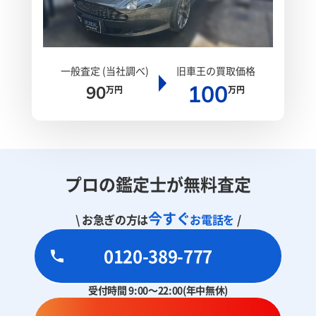
一般査定 (当社調べ)
旧車王の買取価格
100
90
万円
万円
プロの鑑定士が無料査定
今すぐ
\ お急ぎの方は
お電話を
/
0120-389-777
受付時間 9:00～22:00(年中無休)