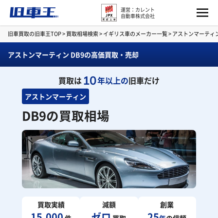
運営：カレント
自動車株式会社
旧車買取の旧車王TOP
>
買取相場検索
>
イギリス車のメーカー一覧
>
アストンマーティ
アストンマーティン DB9の高価買取・売却
10
買取は
年以上の
旧車だけ
アストンマーティン
DB9の買取相場
買取実績
減額
創業
15,000
ゼロ
25
件
買取
年
の信頼