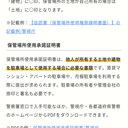
「建物」に◯印、保管場所の土地が自己所有の場合は
「土地」に◯印となります。
※記載例：
【自認書（保管場所使用権原疎明書面）】の
記載例/警視庁
保管場所使用承諾証明書
保管場所使用承諾証明書は、
他人が所有する土地や建物
を駐車場として使用する場合に必要な書類
です。賃貸マ
ンション・アパートの駐車場や、月極駐車場を利用する
際に提出が求められます。駐車場の所有者や管理会社の
捺印と署名も必要です。
警察署窓口で入手可能なほか、警視庁・各都道府県警察
のホームページからPDFをダウンロードできます。
※PDF
の例：
保管場所使用承諾証明書
/
警視庁