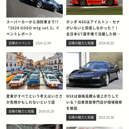
スーパーカーから消防車まで!?
ホンダ NSXはアイルトン・セナ
「2024 GOGO mtg vol.3」イ
がいないと完成しなかった？！
ベントレポート
全日本GT選手権で活躍した和製
スーパーカーのすべて
旧車のイベント
2024.12.04
旧車の魅力と知識
2024.08.29
愛車がすべてという考えはいささ
NSXは価格高騰＆値上がりして
か危険かもしれないという話
いる？旧車買取専門店が相場推移
を解説
旧車の魅力と知識
2024.05.20
旧車の魅力と知識
2022.03.30