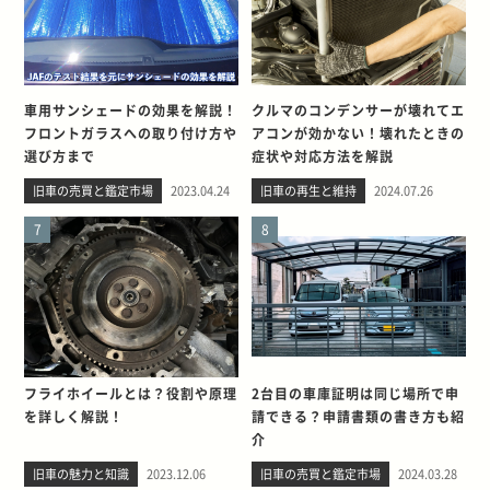
車用サンシェードの効果を解説！
クルマのコンデンサーが壊れてエ
フロントガラスへの取り付け方や
アコンが効かない！壊れたときの
選び方まで
症状や対応方法を解説
旧車の売買と鑑定市場
2023.04.24
旧車の再生と維持
2024.07.26
7
8
フライホイールとは？役割や原理
2台目の車庫証明は同じ場所で申
を詳しく解説！
請できる？申請書類の書き方も紹
介
旧車の魅力と知識
2023.12.06
旧車の売買と鑑定市場
2024.03.28