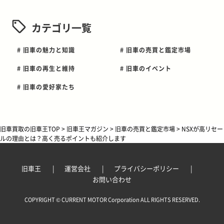
カテゴリ一覧
# 旧車の魅力と知識
# 旧車の売買と鑑定市場
# 旧車の再生と維持
# 旧車のイベント
# 旧車の愛好家たち
旧車買取の旧車王TOP
>
旧車王マガジン
>
旧車の売買と鑑定市場
>
NSXが高リセー
ルの理由とは？高く売るポイントも紹介します
旧車王
運営会社
プライバシーポリシー
お問い合わせ
COPYRIGHT © CURRENT MOTOR Corporation ALL RIGHTS RESERVED.