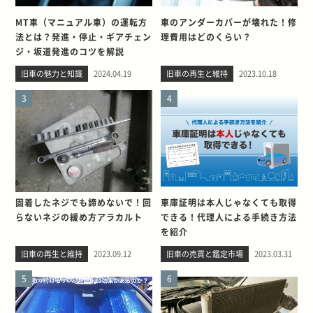
MT車（マニュアル車）の運転方
車のアンダーカバーが壊れた！修
法とは？発進・停止・ギアチェン
理費用はどのくらい？
ジ・坂道発進のコツを解説
旧車の魅力と知識
2024.04.19
旧車の再生と維持
2023.10.18
3
4
固着したネジでも諦めないで！回
車庫証明は本人じゃなくても取得
らないネジの緩め方アラカルト
できる！代理人による手続き方法
を紹介
旧車の再生と維持
2023.09.12
旧車の売買と鑑定市場
2023.03.31
5
6