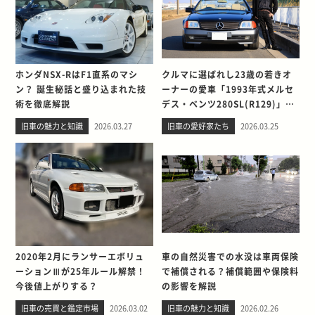
ホンダNSX-RはF1直系のマシ
クルマに選ばれし23歳の若きオ
ン？ 誕生秘話と盛り込まれた技
ーナーの愛車「1993年式メルセ
術を徹底解説
デス・ベンツ280SL(R129)」と
の出会い。そして別れを考える
旧車の魅力と知識
2026.03.27
旧車の愛好家たち
2026.03.25
2020年2月にランサーエボリュ
車の自然災害での水没は車両保険
ーションⅢが25年ルール解禁！
で補償される？補償範囲や保険料
今後値上がりする？
の影響を解説
旧車の売買と鑑定市場
2026.03.02
旧車の魅力と知識
2026.02.26