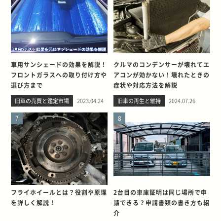
車用サンシェードの効果を解説！
クルマのコンデンサーが壊れてエ
フロントガラスへの取り付け方や
アコンが効かない！壊れたときの
選び方まで
症状や対応方法を解説
旧車の売買と鑑定市場
2023.04.24
旧車の再生と維持
2024.07.26
7
8
フライホイールとは？役割や原理
2台目の車庫証明は同じ場所で申
を詳しく解説！
請できる？申請書類の書き方も紹
介