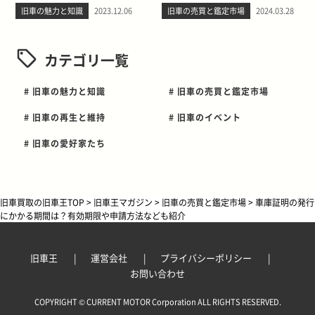
旧車の魅力と知識
2023.12.06
旧車の売買と鑑定市場
2024.03.28
カテゴリ一覧
# 旧車の魅力と知識
# 旧車の売買と鑑定市場
# 旧車の再生と維持
# 旧車のイベント
# 旧車の愛好家たち
旧車買取の旧車王TOP
>
旧車王マガジン
>
旧車の売買と鑑定市場
>
車庫証明の発行
にかかる期間は？有効期限や申請方法なども紹介
旧車王
運営会社
プライバシーポリシー
お問い合わせ
COPYRIGHT © CURRENT MOTOR Corporation ALL RIGHTS RESERVED.