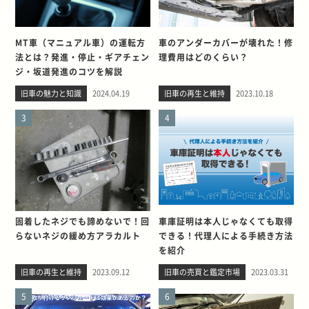
MT車（マニュアル車）の運転方
車のアンダーカバーが壊れた！修
法とは？発進・停止・ギアチェン
理費用はどのくらい？
ジ・坂道発進のコツを解説
旧車の魅力と知識
2024.04.19
旧車の再生と維持
2023.10.18
3
4
固着したネジでも諦めないで！回
車庫証明は本人じゃなくても取得
らないネジの緩め方アラカルト
できる！代理人による手続き方法
を紹介
旧車の再生と維持
2023.09.12
旧車の売買と鑑定市場
2023.03.31
5
6