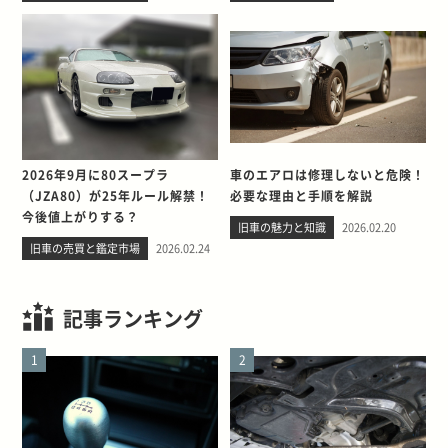
2026年9月に80スープラ
車のエアロは修理しないと危険！
（JZA80）が25年ルール解禁！
必要な理由と手順を解説
今後値上がりする？
旧車の魅力と知識
2026.02.20
旧車の売買と鑑定市場
2026.02.24
記事ランキング
1
2