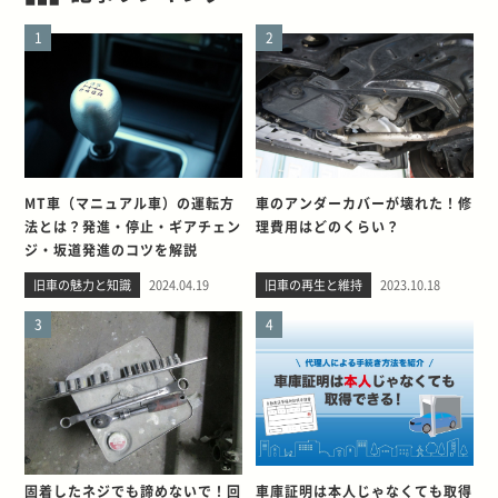
1
2
MT車（マニュアル車）の運転方
車のアンダーカバーが壊れた！修
法とは？発進・停止・ギアチェン
理費用はどのくらい？
ジ・坂道発進のコツを解説
旧車の魅力と知識
2024.04.19
旧車の再生と維持
2023.10.18
3
4
固着したネジでも諦めないで！回
車庫証明は本人じゃなくても取得