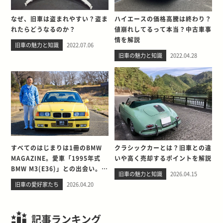
なぜ、旧車は盗まれやすい？盗ま
ハイエースの価格高騰は終わり？
れたらどうなるのか？
値崩れしてるって本当？中古車事
情を解説
旧車の魅力と知識
2022.07.06
旧車の魅力と知識
2022.04.28
すべてのはじまりは1冊のBMW
クラシックカーとは？旧車との違
MAGAZINE。愛車「1995年式
いや高く売却するポイントを解説
BMW M3(E36)」との出会い。そ
旧車の魅力と知識
2026.04.15
して別れを考える
旧車の愛好家たち
2026.04.20
記事ランキング