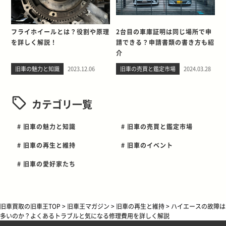
フライホイールとは？役割や原理
2台目の車庫証明は同じ場所で申
を詳しく解説！
請できる？申請書類の書き方も紹
介
旧車の魅力と知識
2023.12.06
旧車の売買と鑑定市場
2024.03.28
カテゴリ一覧
# 旧車の魅力と知識
# 旧車の売買と鑑定市場
# 旧車の再生と維持
# 旧車のイベント
# 旧車の愛好家たち
旧車買取の旧車王TOP
>
旧車王マガジン
>
旧車の再生と維持
>
ハイエースの故障は
多いのか？よくあるトラブルと気になる修理費用を詳しく解説