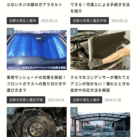
らないネジの緩め方アラカルト
できる！代理人による手続き方法
を紹介
旧車の再生と維持
2023.09.12
旧車の売買と鑑定市場
2023.03.31
5
6
車用サンシェードの効果を解説！
クルマのコンデンサーが壊れてエ
フロントガラスへの取り付け方や
アコンが効かない！壊れたときの
選び方まで
症状や対応方法を解説
旧車の売買と鑑定市場
2023.04.24
旧車の再生と維持
2024.07.26
7
8