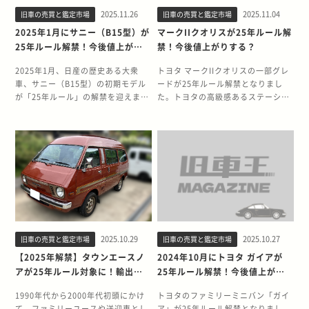
【この記事でわかること】 ・25年ル
期のモデルで、走行性能の高さ、レ
価値」が評価され、想定以上の価格
古市場での需要が安定しており、状
ションⅢは値上がりする？ 結論：エ
突安全基準 → 適用外 右ハンドル →
ールの詳細・25年ルール解禁でセフ
ア度、コンディションの良さが揃い
2025.11.26
2025.11.04
旧車の売買と鑑定市場
旧車の売買と鑑定市場
がつくケースもあります。売却を検
態次第では予想以上の価格がつくケ
ボⅢの中古価格は今後上昇する可能
そのまま輸入可能 関税も緩和されや
ィーロは値上がりするのか・25年ル
やすい個体が多いことで知られてい
討する際は、商用車や旧車の査定に
ースもあります。売却を検討する際
2025年1月にサニー（B15型）が
マークIIクオリスが25年ルール解
性が非常に高いです。 その理由は以
すい この制度のため、25年を迎え
ールが解禁されるセフィーロ（A33
ます。 これまでアメリカでは輸入規
慣れた専門業者へ相談し、正確な価
は、キューブの相場や特徴を理解し
25年ルール解禁！今後値上がり
禁！今後値上がりする？
下のとおりです。 （1）アメリカで
る日本のスポーツカーはアメリカ市
型）の魅力 2025年1月にセフィーロ
制の影響でNSX後期型は制限されて
値を把握したうえで判断すると安心
た専門店で査定を受け、価値を把握
する？
初期エボの人気が爆発しているため
場で人気が爆発し、解禁月を境に中
が25年ルール解禁！ 2025年1月に
いましたが、25年ルールの解禁によ
です。 今回は、25年以上にわたり旧
してから手放すか判断することをお
2025年1月、日産の歴史ある大衆
トヨタ マークIIクオリスの一部グレ
ゲーム・映画・WRCの影響でCE9A
古相場が急騰することが珍しくあり
は、日産 セフィーロ（3代目・A33
ってアメリカ市場への正式輸入が可
車・クラシックカーを15,000台以上
すすめします。 今回は、25年以上に
車、サニー（B15型）の初期モデル
ードが25年ルール解禁となりまし
はJDM市場で需要が高く、アメリカ
ません。 25年ルール解禁で80スー
型）の25年ルールが解禁されます。
能になります。海外需要が高騰しや
買い取ってきた旧車王が、エキスパ
わたり旧車・クラシックカーを
が「25年ルール」の解禁を迎えまし
た。トヨタの高級感あるステーショ
では“入手困難なモデル”として長ら
プラ（JZA80）は値上がりする？ 値
セフィーロは、1988年に初代が登場
すいモデルであるため、日本の市場
ートの25年ルール解禁の背景とモデ
15,000台以上買い取ってきた旧車王
た。サニーは、長きにわたり日本の
ンワゴンとして登場したマークIIク
く人気を集めてきました。 （2）国
上がりする可能性が極めて高いで
して以来、「3ナンバーの高級セダ
価格にも大きく影響が出る見込みで
ルの魅力について解説します。特
が、キューブの25年ルール解禁の背
モータリゼーションを支え、高い信
オリスは、今でも根強い人気を誇る
内の残存台数が減り続けているため
す。 理由1：アメリカでの圧倒的な
ン」としての地位を確立してきたモ
す。 そもそも25年ルールとは？ 25
に、高い耐久性を持つ日本製の商用
景と、初代モデルの魅力について解
頼性と経済性で知られるモデルで
モデルです。 マークIIクオリスはス
1990年代のターボ4WDは過酷な使
JDM需要 80スープラは映画『ワイ
デルです。 今回解禁を迎える3代目
年ルールとは、アメリカの自動車輸
バンは、海外で独自の需要があるた
説します。個性的なデザインを持つ
す。25年ルール解禁に伴い、アメリ
テーションワゴンとして独自の人気
用環境にさらされ、状態の良い個体
ルド・スピード』の登場をきっかけ
A33型は、1998年12月から2003年2
入規制における例外措置で、「製造
め、今後の動向を予測する参考情報
日本のコンパクトカーは、海外で独
カ市場での需要が高まることで、中
を持ち、コンディションや装備次第
が減少しています。修復歴なし・ノ
にアメリカで象徴的存在となり、今
月まで販売されていました。 この3
から25年以上経過した車輌はクラシ
として役立てていただければ幸いで
自の人気を持つ可能性があり、今後
古車価格にどのような影響が出るの
では「希少性」や「資産価値」が高
ーマル・低走行などの車輌は争奪戦
でも“JDMの王様”として高い需要が
代目モデルは、先代から続く上質な
ックカー扱いとなり、右ハンドル車
す。 【この記事でわかること】・25
の動向を予測する参考情報として役
か、関心が高まっています。 日産サ
まっている個体もあります。売却を
が確実です。 25年ルールが解禁され
あります。 理由2：2JZ-GTEターボ
乗り心地と静粛性を追求しつつ、V
でも輸入可能になる」という制度で
年ルールの詳細・25年ルール解禁で
立てていただければ幸いです。 【こ
ニーは、年式が古くても状態の良い
検討する際は、相場に精通した旧車
るランサーエボリューションⅢの魅
エンジンの希少性 世界的に高評価の
型6気筒エンジンを搭載すること
す。 通常、アメリカでは右ハンドル
エキスパートは値上がりするのか・
の記事でわかること】 ・25年ルール
個体は評価されやすく、想定以上の
専門店へ査定を依頼し、正当な価値
力 ランサーエボリューションⅢは、
名機「2JZ-GTE」はチューニング耐
で、スムーズで力強い走行性能を実
車は原則輸入禁止ですが、25年以上
25年ルールが解禁されるエキスパー
の詳細・25年ルール解禁でキューブ
価格で取引されるケースもありま
を把握してから判断すると良いでし
歴代エボの中でも「WRC黄金期の仕
性が高く、海外ファンからの需要が
現しました。 特に、2000年1月製造
経てば例外的に輸入が許可されるほ
トの魅力 2025年1月にエキスパート
は値上がりするのか・25年ルールが
2025.10.29
2025.10.27
旧車の売買と鑑定市場
旧車の売買と鑑定市場
す。売却前には、サニーの特性や相
ょう。 本記事では、25年以上にわた
上げ」ともいわれ、現在でも評価が
年々増加しています。 理由3：国内
の「エクシモ Lセレクション」など
か、排ガス規制や安全基準の厳しい
が25年ルール解禁！ 2025年1月に
解禁されるキューブ（Z10型）の魅
場を理解した専門業者で査定を受
って旧車・クラシックカーを15,000
【2025年解禁】タウンエースノ
2024年10月にトヨタ ガイアが
高い特別な1台です。 4G63ターボの
の流通台数減少 日本国内では個体数
の初期モデルが、2025年1月をもっ
検査も適用されません。日本車人気
は、日産 エキスパートの25年ルール
力 キューブが25年ルール解禁！ 日
け、価値を確認してから判断すると
台以上買い取りしてきた旧車王が、
アが25年ルール対象に！輸出と
25年ルール解禁！今後値上がり
圧倒的な性能 エボⅢは名機4G63型
が減り続けており、解禁後にアメリ
て製造から25年を迎えます。 アメリ
の高いアメリカでは、25年ルールを
が解禁されます。エキスパートは、
産 キューブ（初代Z10型）の初期モ
安心です。 今回は、25年以上にわた
25年ルールの解禁対象となったマー
買取相場の行方
する？
2.0Lターボを搭載し、当時の自主規
カへ流出が増えることで国内相場は
カでは、日本のセダンに対する一定
迎える車種の解禁月に合わせて中古
1999年から2006年にかけて販売さ
デルが25年ルールの解禁を迎えま
り旧車・クラシックカーを15,000台
クIIクオリスのグレードや魅力、今
1990年代から2000年代初頭にかけ
トヨタのファミリーミニバン「ガイ
制上限280psに迫る実力を持ってい
さらに上がる可能性があります。 相
の評価があり、25年ルールの解禁
車価格が高騰する事例が多く見られ
れていた、日産のビジネス向けステ
す。キューブは、1998年2月から
以上買い取ってきた旧車王が、サニ
後の相場動向について詳しく解説し
て、ファミリーユースや送迎車とし
ア」が25年ルール解禁となりまし