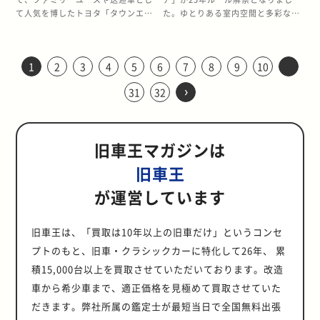
ました。過給圧の制御特性が改良さ
場は個体の状態・修復歴・走行距
は、手ごろで高品質なセダンを求め
ます。 特にNSXのような国産スポー
ーションワゴン/バンです。当時のア
2002年10月まで販売されていた、
ーの25年ルール解禁の背景と、B15
ます。 【この記事でわかること】
て人気を博したトヨタ「タウンエー
た。ゆとりある室内空間と多彩なグ
れ、中回転域のトルクが強化されて
離・純正度などで大きく変動しま
る海外の市場にとって注目すべき瞬
ツカーは、映画「ワイルド・スピー
ベニールをベースに開発され、広い
日産のコンパクトカーです。当時の
型モデルの魅力について解説しま
・25年ルールの詳細・25年ルール解
スノア」。その中でも1999年〜
レード展開で人気を集めたガイア
いるため、街乗りからスポーツ走行
す。 しかし“良質個体の高騰”はほぼ
間となるでしょう。 そもそも25年ル
ド」やゲーム作品の影響で若い世代
荷室と高い積載性、優れた経済性が
マーチをベースに開発され、その名
す。特に、世界的に評価の高い日本
禁対象のマークIIクオリス一覧・マ
2000年に製造されたモデルが、
は、25年ルールの解禁により中古車
まで扱いやすいのが特徴です。 空力
確実で、特にRZ／RZ-Sの6速MT車
ールとは？ 25年ルールとは、アメリ
の支持が厚く、「解禁を待ってい
特徴でした。 特に、1999年1月に登
の通り「箱」をモチーフにしたデザ
の大衆車セダンは、海外で独自の人
ークIIクオリスの魅力 マークIIクオ
2025年で25年ルールを満たし、ア
価格が高騰する可能性があります。
を大幅強化したエクステリア エボ
はすでに国際相場で高騰が始まって
カ合衆国の法律で定められた特例制
た」アメリカのファンが多い点も特
場した初期モデルのガソリン車
インと、広い室内空間が大きな特徴
気を持つ可能性があり、今後の動向
リスが25年ルール解禁！ 2024年8
1
2
3
4
5
6
7
8
9
10
メリカへの輸出が可能になります。
ガイアは年式によっては市場で評価
Ⅰ→Ⅱ→Ⅲと進化する中で、Ⅲでは
います。 25年ルールが解禁される
度であり、製造から25年が経過した
徴です。そのため、解禁のタイミン
（GK-VW11/VNW11型など）が、
でした。 今回解禁を迎えたのは、
を予測する参考情報として役立てて
月、マークIIクオリス（1999年8月
北米では日本製ミニバンの人気が高
されやすく、「コレクション性」や
大型フロントバンパー 拡大エアイ
80スープラ（JZA80）の魅力 80ス
›
クルマは、通常適用される自動車安
グで日本にある台数の争奪戦が起こ
2025年1月をもって製造から25年を
1999年4月製造の「プレミアム」
31
32
いただければ幸いです。 【この記事
登録モデル）がアメリカの25年ルー
く、特に信頼性の高いトヨタ製バン
「資産性」が見込まれるケースもあ
ンテーク 大型リアウイング が新採
ープラの最大の特徴は、世界中のフ
全基準や排ガス規制が大幅に緩和さ
りやすいのです。 25年ルール解禁で
迎えることになります。また、同年
（GF-Z10型）などの初期モデル
でわかること】・25年ルールの詳
ル解禁を迎えました。マークIIクオ
は「便利なクラシックカー」として
ります。手放す前に、旧車の価値を
用され、WRC直系の戦闘的なデザイ
ァンを魅了し続ける圧倒的なエンジ
れ、輸入が許可される仕組みです。
ホンダ NSX（NA1/NA2）は値上が
中に順次、1999年6月や2000年12月
で、2024年4月をもって製造から25
細・25年ルール解禁でサニーは値上
リスは、クラウンやマークIIと並ぶ
JDMファンの注目を集めています。
理解している専門業者へ相談し、適
ンが完成しました。 ラリー直系の
ン性能です。 中でも2JZ-GTE（ツ
アメリカでは、原則として自国の基
りする？ 結論として、値上がりする
製造のモデルも解禁を迎えます。商
年が経過するため、25年ルールの特
がりするのか・25年ルールが解禁さ
「高級志向＋実用性」のトヨタ路線
特に4WDディーゼル車や上位グレー
正な評価を受けることをおすすめし
4WDシステム フルタイム4WD＋機
インターボ）は、直列6気筒3.0Lと
準を満たさない右ハンドル車や一部
可能性はきわめて高いといえます。
旧車王マガジンは
用車としての耐久性の高さは海外で
例適用となります。また、同年中に
れるサニー（B15型）の魅力 2025年
を代表する1台です。 中でも2.5L・
ドは現地でも価値が見直されつつあ
ます。 今回は、25年以上にわたって
械式LSDにより、悪路でも驚異的な
いう大排気量を活かし、純正状態で
の日本車などの輸入が禁止されてい
理由は以下の通りです。 ① アメリ
も評価が高く、25年ルールの解禁
順次、1999年11月や12月製造のモ
1月にサニーが25年ルール解禁！
3.0L V6エンジンを搭載したモデル
り、買取市場でも価格上昇が期待さ
旧車・クラシックカーを15,000台以
グリップ力を発揮。 特にRSは軽
も余裕のある加速力を誇ります。 さ
旧車王
ます。 このルールが適用されること
カを中心とした海外需要の急増 NSX
は、実用的な日本車を求めるアメリ
デルも解禁されました。その可愛ら
2025年1月に日産 サニー（9代目・
や、「ツアラーエディション」など
れる車種となっています。 タウンエ
上買い取りしてきた旧車王が、ガイ
量・ハード志向で、サーキットやダ
らに、チューニング耐性が非常に高
で、登場当時はアメリカ市場での正
は北米で人気が高く、特にC32Bを
カの市場にとって注目すべき瞬間と
しく個性的なスタイルと実用性は、
B15型）の初期モデルが25年ルール
の特別仕様車は、海外ファンからの
ースノアは年式や状態によっては中
アの25年ルール解禁の背景と、モデ
が運営しています
ートラユーザーに今も高く評価され
く、適切なセッティングを施すこと
規販売がなかったセフィーロのよう
搭載するNA2は「日本市場でしか流
なるでしょう。 そもそも25年ルール
アメリカの日本車ファン、特にユニ
の解禁を迎えました。サニーは、
人気も高く、今回の解禁で注目が集
古車市場で評価されやすく、「コレ
ルの魅力について詳しく解説しま
ています。 希少性の高さ 販売時期
で1,000psを超える出力にも耐えら
な日本国内専売モデルも、製造から
通しなかった高性能モデル」として
とは？ 25年ルールとは、アメリカ合
ークなコンパクトカーを求める層に
1966年の初代登場から「国民車」と
まっています。 そもそも25年ルール
クション性」や「資産性」が注目さ
す。今後の動向の参考にぜひお役立
が短く、部品供給も減少傾向のた
れる強靭さを持つことから、世界的
25年という時を経て、正式にアメリ
希少価値が評価されています。 ②
衆国において、製造から25年を経過
注目される可能性を秘めています。
して親しまれてきた歴史を持つモデ
とは？ 25年ルールとは、アメリカで
れるケースもあります。手放す前
てください。 【この記事でわかるこ
旧車王は、「買取は10年以上の旧車だけ」というコンセ
め、状態の良いCE9Aは年々価値が
に“最強クラスの直6”として評価さ
カへ輸入できるようになります。 こ
国内の中古車在庫がすでに減少傾向
したクルマに対して、自動車安全基
そもそも25年ルールとは？ 25年ル
ルです。今回解禁を迎えるB15型
定められた輸入車規制のひとつで
に、旧車を正しく評価できる専門業
と】 ・25年ルールの詳細・25年ル
上昇しています。 まとめ 1995年2月
れています。 一方で、2JZ-GE（自
プトのもと、旧車・クラシックカーに特化して26年、 累
の制度の根底には、古いクルマを単
国内でもNSXは人気が高く、近年の
準や排ガス規制が大幅に緩和され、
ールとは、アメリカ合衆国の法律に
は、1998年10月から2004年10月ま
す。製造から25年を経過した車輌
者へ相談し、適正な査定を受けるこ
ール解禁でトヨタ ガイアは値上がり
発売の三菱 ランサーエボリューショ
然吸気）は、スムーズな回転フィー
なる中古車ではなく、「クラシック
相場高騰で良質車が海外へ流出し中
輸入が許可される特別な制度です。
よって規定された特例制度であり、
積15,000台以上を買取させていただいております。改造
で販売されていた9代目にあたりま
は、安全基準や排ガス規制の例外と
とをおすすめします。 本記事では、
するのか・トヨタ ガイアの魅力 ト
ンⅢは、2020年2月に25年ルール解
ルと扱いやすいパワーバンドが魅力
カー」または「歴史的価値のある車
古在庫は年々減少しています。25年
アメリカでは、自国の安全基準を満
製造から25年以上が経過したクルマ
す。 この9代目モデルは、それまで
して扱われ、クラシックカーとして
25年以上にわたって旧車・クラシッ
ヨタ ガイアが25年ルール解禁！ ト
車から希少車まで、適正価格を見極めて買取させていた
禁を迎えました。 アメリカでの輸入
です。 ターボとは異なる軽快な走り
輌」として扱い、文化財として保護
ルール解禁が重なることで、さらに
たさない右ハンドル車や一部の日本
に対して、通常適用される自動車安
のサニーの伝統を引き継ぎ、高い経
輸入が許可されます。 そのため、
クカーを15,000台以上買い取りして
ヨタ ガイアの初期モデルが25年ルー
規制がなくなることで需要が急増
が楽しめるため、NAならではのドラ
しようという国の考え方がありま
国内の在庫が減り、市場価格が上昇
だきます。弊社所属の鑑定士が最短当日で全国無料出張
車などの輸入が厳しく制限されてい
全基準や排ガス規制の適用が大幅に
済性と走行安定性を追求したセダン
1999年8月登録のマークIIクオリス
きた旧車王が、2025年に25年ルー
ルの対象となりました。ガイアは
し、国内の希少性の高さも相まっ
イバビリティを好むオーナーから高
す。 この特例が、日本の中古車市場
しやすくなります。 ③ モデル自体