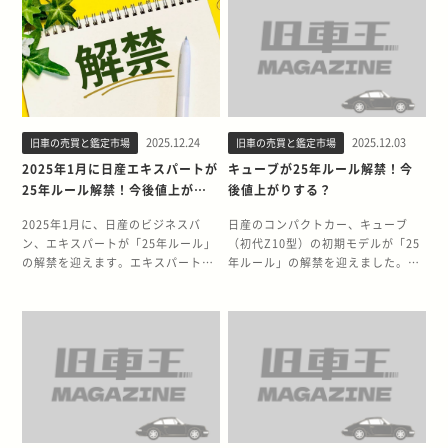
リカ市場では、初期エボ（Ⅰ〜Ⅲ）
S（GF-JZA80／2JZ-GTE）
代目（A33型）の初期モデルとなり
受けるNSXは、25年ルール解禁によ
は長年輸入が規制されていたため、
RZ（GF-JZA80／2JZ-GTE） 特に
ます。25年ルール解禁に伴い、アメ
ってさらなる価格上昇が予想される
25年ルールの解禁を待っていたファ
ターボモデルのRZ・RZ-S（2JZ-
リカ市場での需要が高まることで、
モデルです。 本記事では、25年ルー
ンが多い車種です。 右ハンドルのま
GTE）は、海外のJDM市場で突出し
中古車価格にどのような影響が出る
ルの仕組み、解禁によるNSXの相場
ま輸入できるようになることで、エ
た人気を誇り、解禁後の競争が激化
のか、関心が高まっています。 日産
変動、魅力、そして同時期解禁モデ
ボⅢの希少性はさらに高まり、今後
することが予想されています。 80ス
セフィーロは、年式の経過とともに
ルの一覧まで網羅的に解説します。
の相場上昇が期待されています。 そ
ープラは「右ハンドル」「高耐久」
流通台数が減少しており、状態が良
売却を検討している方は、ぜひ参考
もそも25年ルールとは？ 25年ルー
「チューニング適性の高さ」という
2025.12.24
2025.12.03
旧車の売買と鑑定市場
旧車の売買と鑑定市場
い個体は「希少性」や「コレクショ
にしてください。 2025年4月にホン
ルとは、製造から25年以上経過した
日本車ならではの魅力が評価されて
ン性」が評価され、高額査定につな
ダ NSX（NA1/NA2）が25年ルール
2025年1月に日産エキスパートが
キューブが25年ルール解禁！今
クルマをアメリカにそのまま輸入で
おり、アメリカでは25年ルール解禁
がる可能性があります。 売却を検討
解禁！ 2025年4月、ホンダのピュア
25年ルール解禁！今後値上がり
後値上がりする？
きる特例制度です。 通常、アメリカ
前から多くのファンが“順番待ち”を
する際は、セダン系旧車の取り扱い
スポーツ「NSX（NA1/NA2）」が
する？
では右ハンドル車や日本独自仕様の
している状況です。 そのため、解禁
に精通した専門業者で査定を受け、
25年ルール解禁となります。対象と
2025年1月に、日産のビジネスバ
日産のコンパクトカー、キューブ
車輌は厳しい規制により輸入が禁止
月である2026年9月以降は、国内在
適正な価値を把握したうえで判断す
なるのは2000年4月登録のNA1・
ン、エキスパートが「25年ルール」
（初代Z10型）の初期モデルが「25
されています。 しかし25年を超え
庫の流出が増え、中古相場が上昇す
ると安心です。 今回は、25年以上に
NA2系モデルで、C30A（3.0L）・
の解禁を迎えます。エキスパート
年ルール」の解禁を迎えました。初
るとクラシックカー扱いとなり、
る可能性が極めて高いと考えられま
わたり旧車・クラシックカーを
C32B（3.2L）です。 NSXは1990年
は、高い実用性と耐久性からビジネ
代キューブは、そのユニークな箱型
排ガス規制 → 免除 衝突安全基準 →
す。 そもそも25年ルールとは？ 25
15,000台以上買い取ってきた旧車王
に初代モデルが登場し、「世界初の
スの現場で広く活躍したモデルで
デザインと実用性の高さで、日本の
適用外 右ハンドル → そのまま輸入
年ルールとは、製造から25年以上経
が、セフィーロの25年ルール解禁の
オールアルミモノコックボディ」
す。25年ルール解禁に伴い、アメリ
コンパクトカー市場に新しい風を吹
可能 関税 → 緩和されやすい とい
過したクルマをアメリカへそのまま
背景と、3代目モデルの魅力につい
「F1技術を応用したシャシー」「高
カ市場での需要が高まることで、中
き込んだモデルです。25年ルール解
うメリットが発生します。 このた
輸入できる特例制度です。 アメリカ
て解説します。 上級セダンとしての
回転型VTECエンジン」など、当時
古車価格にどのような影響が出るの
禁に伴い、アメリカ市場での需要が
め、製造から25年経過した日本のス
では右ハンドル車や日本独自仕様車
高い品質を持つセフィーロは、海外
として革新的な技術を多数採用した
か、関心が高まっています。 日産エ
高まることで、中古車価格にどのよ
ポーツカーは、解禁月をピークにア
の輸入に厳しい規制がありますが、
で独自の人気を持つ可能性があり、
国産スーパーカーです。2000年式
キスパートは、年式や使用状況によ
うな影響が出るのか、関心が高まっ
メリカで人気が急騰し、中古価格が
製造から25年経過した車輌は「クラ
今後の動向を予測する参考情報とし
は、前期型（NA1）後期・および後
って評価が大きく変わるものの、状
ています。 日産キューブは、個性的
大きく上昇する傾向があります。 25
シックカー扱い」となり規制が解除
て役立てていただければ幸いです。
期型（NA2）へと進化が進んだ成熟
態の良い個体は「希少性」や「実用
なデザインと使い勝手の良さから中
年ルール解禁でランサーエボリュー
されます。 排ガス規制 → 免除 衝