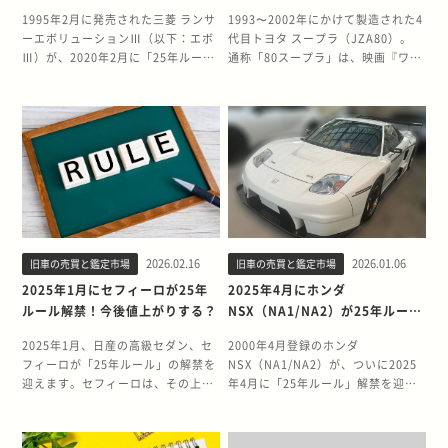
後値上がりする？
今後値上がりする？
1995年2月に発売された三菱 ランサ
1993〜2002年にかけて製造された4
ーエボリューションⅢ（以下：エボ
代目トヨタ スープラ（JZA80）。
Ⅲ）が、2020年2月に「25年ルー
通称「80スープラ」は、映画『ワイ
ル」の対象となりました。 初代〜Ⅲ
ルド・スピード』で世界的な知名度
までの初期エボは世界的にファンが
を獲得した名車として、国内外で根
多く、特にエボⅢはWRCでの活躍を
強い人気を誇ります。 その80スープ
背景に海外人気が非常に高いモデル
ラの一部モデル（2001年9月登録
です。 今回の25年ルール解禁によ
車）が、2026年9月にアメリカ
り、アメリカでも合法的に輸入でき
の“25年ルール”が解禁となります。
るようになるため、中古相場の上昇
海外需要の高まりにより、中古相場
が予想されています。 本記事では、
がさらに上昇する可能性が極めて高
エボⅢの解禁背景・魅力・値上がり
いモデルです。 本記事では、80スー
要因を、旧車王の専門知識をもとに
プラの25年ルール解禁スケジュー
2026.02.16
2026.01.06
旧車の売買と鑑定市場
旧車の売買と鑑定市場
わかりやすく解説します。 2020年2
ル、値上がり予測、モデルの魅力、
月にランサーエボリューションⅢが
そして2026年解禁車種の一覧までを
2025年1月にセフィーロが25年
2025年4月にホンダ
25年ルール解禁！ 三菱ランサーエボ
網羅的に解説します。 2026年9月に
ルール解禁！今後値上がりする？
NSX（NA1/NA2）が25年ルール
リューションⅢ（E-CE9A）は1995
80スープラ（JZA80）が25年ルール
解禁！今後値上がりする？
年2月発売モデルで、2020年2月に
解禁！ 2026年9月、2001年9月登録
2025年1月、日産の高級セダン、セ
2000年4月登録のホンダ
正式に25年ルールが解禁となりまし
の80スープラ（JZA80）が25年ルー
フィーロが「25年ルール」の解禁を
NSX（NA1/NA2）が、ついに2025
た。 エボⅢは2.0Lターボ＋フルタイ
ル解禁の対象になります。 今回該
迎えます。セフィーロは、その上質
年4月に「25年ルール」解禁を迎え
ム4WDを採用した名作で、WRCで
当するのは以下のモデルです。
な乗り心地と、歴代モデルを通じて
ます。世界的に人気の高い国産スー
の実績が評価され、世界的な需要が
SZ（GF-JZA80／2JZ-GE） SZ-
独自の存在感を放ってきたモデルで
パースポーツであり、日本国内だけ
高いスポーツセダンです。 特にアメ
R（GF-JZA80／2JZ-GE） RZ-
す。 特に今回解禁を迎えるのは、3
でなく海外市場でも圧倒的な評価を