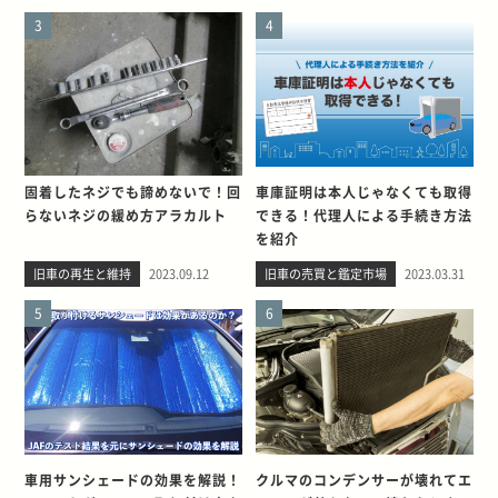
3
4
固着したネジでも諦めないで！回
車庫証明は本人じゃなくても取得
らないネジの緩め方アラカルト
できる！代理人による手続き方法
を紹介
旧車の再生と維持
2023.09.12
旧車の売買と鑑定市場
2023.03.31
5
6
車用サンシェードの効果を解説！
クルマのコンデンサーが壊れてエ