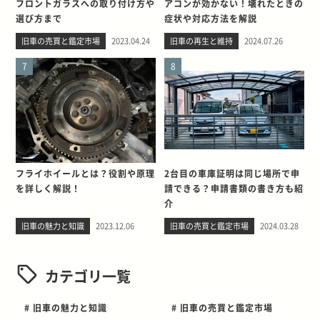
フロントガラスへの取り付け方や
アコンが効かない！壊れたときの
選び方まで
症状や対応方法を解説
旧車の売買と鑑定市場
2023.04.24
旧車の再生と維持
2024.07.26
7
8
フライホイールとは？役割や原理
2台目の車庫証明は同じ場所で申
を詳しく解説！
請できる？申請書類の書き方も紹
介
旧車の魅力と知識
2023.12.06
旧車の売買と鑑定市場
2024.03.28
カテゴリ一覧
# 旧車の魅力と知識
# 旧車の売買と鑑定市場