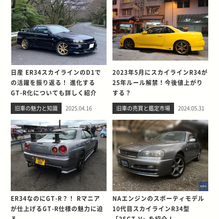
日産 ER34スカイラインのD1で
2023年5月にスカイラインR34が
の活躍を振り返る！ 進化する
25年ルール解禁！今後値上がり
GT-R化についても詳しく紹介
する？
旧車の魅力と知識
2025.04.16
旧車の売買と鑑定市場
2024.05.31
ER34なのにGT-R？！ Rマニア
NAエンジンのスポーティモデル
が仕上げるGT-R仕様の魅力に迫
10代目スカイラインR34型
る
「25GT-V」を紹介！