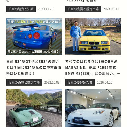
旧車の魅力と知識
2023.11.20
旧車の売買と鑑定市場
2023.03.30
日産 R34型GT-RとER34の違い
すべてのはじまりは1冊のBMW
とは？同じR34型なのに中古車価
MAGAZINE。愛車「1995年式
格はひと桁違う！
BMW M3(E36)」との出会い。そ
して別れを考える
旧車の売買と鑑定市場
2022.10.03
旧車の愛好家たち
2026.04.20