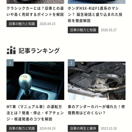
クラシックカーとは？旧車との違
ホンダNSX-RはF1直系のマシ
いや高く売却するポイントを解説
ン？ 誕生秘話と盛り込まれた技
術を徹底解説
旧車の魅力と知識
2026.04.15
旧車の魅力と知識
2026.03.27
記事ランキング
1
2
MT車（マニュアル車）の運転方
車のアンダーカバーが壊れた！修
法とは？発進・停止・ギアチェン
理費用はどのくらい？
ジ・坂道発進のコツを解説
旧車の魅力と知識
2024.04.19
旧車の再生と維持
2023.10.18