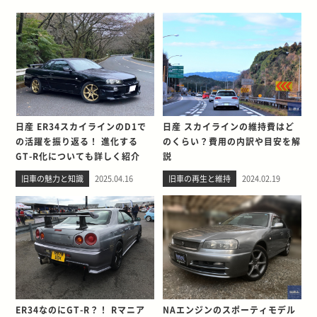
日産 ER34スカイラインのD1で
日産 スカイラインの維持費はど
の活躍を振り返る！ 進化する
のくらい？費用の内訳や目安を解
GT-R化についても詳しく紹介
説
旧車の魅力と知識
2025.04.16
旧車の再生と維持
2024.02.19
ER34なのにGT-R？！ Rマニア
NAエンジンのスポーティモデル