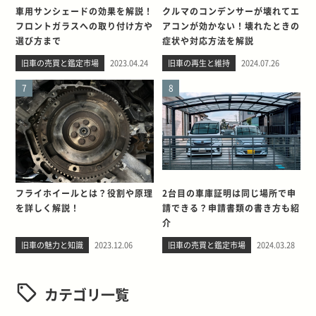
車用サンシェードの効果を解説！
クルマのコンデンサーが壊れてエ
フロントガラスへの取り付け方や
アコンが効かない！壊れたときの
選び方まで
症状や対応方法を解説
旧車の売買と鑑定市場
2023.04.24
旧車の再生と維持
2024.07.26
7
8
フライホイールとは？役割や原理
2台目の車庫証明は同じ場所で申
を詳しく解説！
請できる？申請書類の書き方も紹
介
旧車の魅力と知識
2023.12.06
旧車の売買と鑑定市場
2024.03.28
カテゴリ一覧