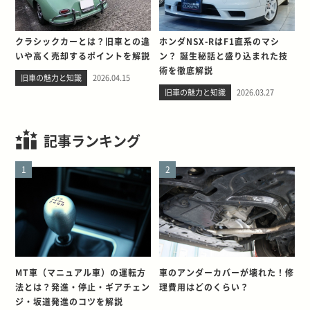
クラシックカーとは？旧車との違
ホンダNSX-RはF1直系のマシ
いや高く売却するポイントを解説
ン？ 誕生秘話と盛り込まれた技
術を徹底解説
旧車の魅力と知識
2026.04.15
旧車の魅力と知識
2026.03.27
記事ランキング
1
2
MT車（マニュアル車）の運転方
車のアンダーカバーが壊れた！修
法とは？発進・停止・ギアチェン
理費用はどのくらい？
ジ・坂道発進のコツを解説