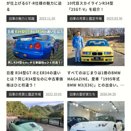
が仕上げるGT-R仕様の魅力に迫
10代目スカイラインR34型
る
「25GT-V」を紹介！
旧車の魅力と知識
2023.11.20
旧車の売買と鑑定市場
2023.03.30
日産 R34型GT-RとER34の違い
すべてのはじまりは1冊のBMW
とは？同じR34型なのに中古車価
MAGAZINE。愛車「1995年式
格はひと桁違う！
BMW M3(E36)」との出会い。そ
して別れを考える
旧車の売買と鑑定市場
2022.10.03
旧車の愛好家たち
2026.04.20