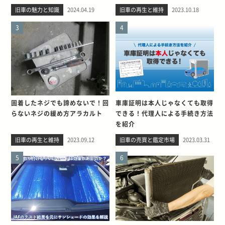
旧車の魅力と知識
2024.04.19
旧車の再生と維持
2023.10.18
3
4
固着したネジでも諦めないで！回
車庫証明は本人じゃなくても取得
らないネジの緩め方アラカルト
できる！代理人による手続き方法
を紹介
旧車の再生と維持
2023.09.12
旧車の売買と鑑定市場
2023.03.31
5
6