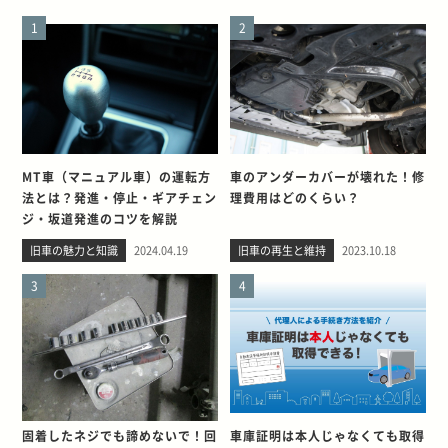
1
2
MT車（マニュアル車）の運転方
車のアンダーカバーが壊れた！修
法とは？発進・停止・ギアチェン
理費用はどのくらい？
ジ・坂道発進のコツを解説
旧車の魅力と知識
2024.04.19
旧車の再生と維持
2023.10.18
3
4
固着したネジでも諦めないで！回
車庫証明は本人じゃなくても取得