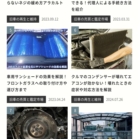
らないネジの緩め方アラカルト
できる！代理人による手続き方法
を紹介
旧車の再生と維持
2023.09.12
旧車の売買と鑑定市場
2023.03.31
5
6
車用サンシェードの効果を解説！
クルマのコンデンサーが壊れてエ
フロントガラスへの取り付け方や
アコンが効かない！壊れたときの
選び方まで
症状や対応方法を解説
旧車の売買と鑑定市場
2023.04.24
旧車の再生と維持
2024.07.26
7
8