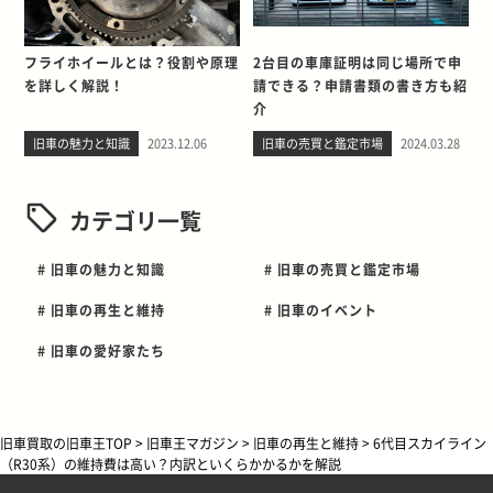
フライホイールとは？役割や原理
2台目の車庫証明は同じ場所で申
を詳しく解説！
請できる？申請書類の書き方も紹
介
旧車の魅力と知識
2023.12.06
旧車の売買と鑑定市場
2024.03.28
カテゴリ一覧
# 旧車の魅力と知識
# 旧車の売買と鑑定市場
# 旧車の再生と維持
# 旧車のイベント
# 旧車の愛好家たち
旧車買取の旧車王TOP
>
旧車王マガジン
>
旧車の再生と維持
>
6代目スカイライン
（R30系）の維持費は高い？内訳といくらかかるかを解説