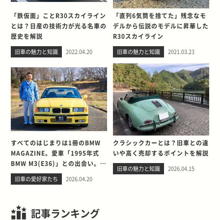
「鉄仮面」ことR30スカイライン
「直列6気筒を捨てた」残念なモ
とは？日産の技術力が光る名車の
デルから伝説のモデルに昇華した
歴史を解説
R30スカイライン
旧車の魅力と知識
2022.04.20
旧車の魅力と知識
2021.03.23
すべてのはじまりは1冊のBMW
クラシックカーとは？旧車との違
MAGAZINE。愛車「1995年式
いや高く売却するポイントを解説
BMW M3(E36)」との出会い。そ
旧車の魅力と知識
2026.04.15
して別れを考える
旧車の愛好家たち
2026.04.20
記事ランキング