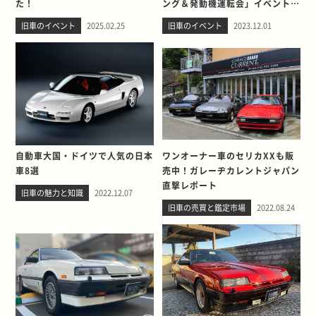
た！
ング＆発動機運転会」イベントレ
ポート
旧車のイベント
2025.02.25
旧車のイベント
2023.12.01
自動車大国・ドイツで人気の日本
ワンオーナー車のセリカXXも販
車8選
売中！ガレーヂカレントジャパン
直撃レポート
旧車の魅力と知識
2022.12.07
旧車の売買と鑑定市場
2022.08.24