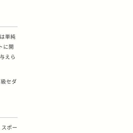
Rは単純
トに開
が与えら
高級セダ
、スポー