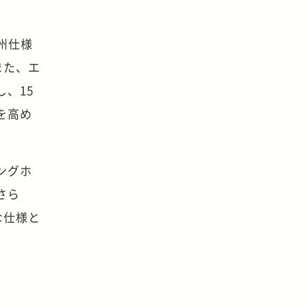
欧州仕様
また、エ
、15
を高め
ングホ
さら
な仕様と