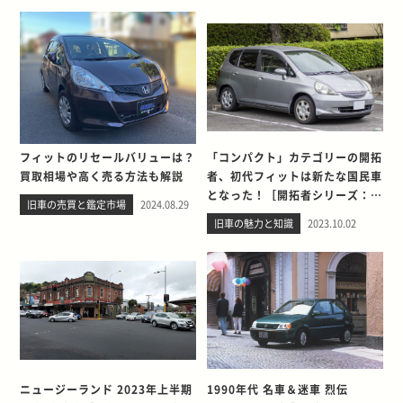
フィットのリセールバリューは？
「コンパクト」カテゴリーの開拓
買取相場や高く売る方法も解説
者、初代フィットは新たな国民車
となった！［開拓者シリーズ：第
旧車の売買と鑑定市場
2024.08.29
3回］
旧車の魅力と知識
2023.10.02
ニュージーランド 2023年上半期
1990年代 名車＆迷車 烈伝