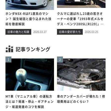
ホンダNSX-RはF1直系のマシ
クルマに選ばれし23歳の若きオ
ン？ 誕生秘話と盛り込まれた技
ーナーの愛車「1993年式メルセ
術を徹底解説
デス・ベンツ280SL(R129)」と
の出会い。そして別れを考える
旧車の魅力と知識
2026.03.27
旧車の愛好家たち
2026.03.25
記事ランキング
1
2
MT車（マニュアル車）の運転方
車のアンダーカバーが壊れた！修
法とは？発進・停止・ギアチェン
理費用はどのくらい？
ジ・坂道発進のコツを解説