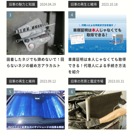
旧車の魅力と知識
2024.04.19
旧車の再生と維持
2023.10.18
3
4
固着したネジでも諦めないで！回
車庫証明は本人じゃなくても取得
らないネジの緩め方アラカルト
できる！代理人による手続き方法
を紹介
旧車の再生と維持
2023.09.12
旧車の売買と鑑定市場
2023.03.31
5
6