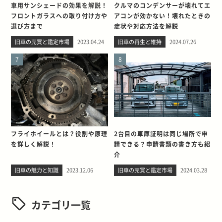
車用サンシェードの効果を解説！
クルマのコンデンサーが壊れてエ
フロントガラスへの取り付け方や
アコンが効かない！壊れたときの
選び方まで
症状や対応方法を解説
旧車の売買と鑑定市場
2023.04.24
旧車の再生と維持
2024.07.26
7
8
フライホイールとは？役割や原理
2台目の車庫証明は同じ場所で申
を詳しく解説！
請できる？申請書類の書き方も紹
介
旧車の魅力と知識
2023.12.06
旧車の売買と鑑定市場
2024.03.28
カテゴリ一覧