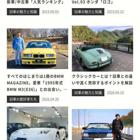
新車/中古車「人気ランキング」
Vol.03 ホンダ「ロゴ」
旧車の魅力と知識
2023.09.05
旧車の魅力と知識
2023.02.22
すべてのはじまりは1冊のBMW
クラシックカーとは？旧車との違
MAGAZINE。愛車「1995年式
いや高く売却するポイントを解説
BMW M3(E36)」との出会い。そ
旧車の魅力と知識
2026.04.15
して別れを考える
旧車の愛好家たち
2026.04.20