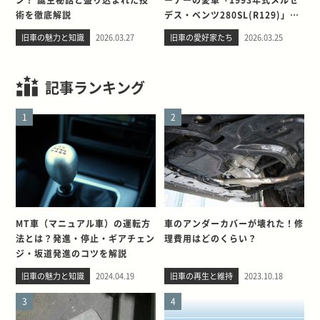
術を徹底解説
デス・ベンツ280SL(R129)」と
の出会い。そして別れを考える
旧車の魅力と知識
2026.03.27
旧車の愛好家たち
2026.03.25
記事ランキング
1
2
MT車（マニュアル車）の運転方
車のアンダーカバーが壊れた！修
法とは？発進・停止・ギアチェン
理費用はどのくらい？
ジ・坂道発進のコツを解説
旧車の魅力と知識
2024.04.19
旧車の再生と維持
2023.10.18
3
4