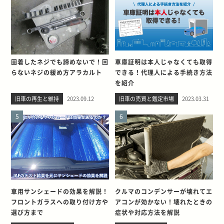
固着したネジでも諦めないで！回
車庫証明は本人じゃなくても取得
らないネジの緩め方アラカルト
できる！代理人による手続き方法
を紹介
旧車の再生と維持
2023.09.12
旧車の売買と鑑定市場
2023.03.31
5
6
車用サンシェードの効果を解説！
クルマのコンデンサーが壊れてエ
フロントガラスへの取り付け方や
アコンが効かない！壊れたときの
選び方まで
症状や対応方法を解説