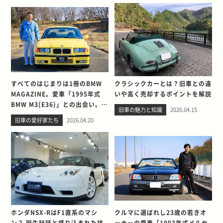
すべてのはじまりは1冊のBMW
クラシックカーとは？旧車との違
MAGAZINE。愛車「1995年式
いや高く売却するポイントを解説
BMW M3(E36)」との出会い。そ
旧車の魅力と知識
2026.04.15
して別れを考える
旧車の愛好家たち
2026.04.20
ホンダNSX-RはF1直系のマシ
クルマに選ばれし23歳の若きオ
ン？ 誕生秘話と盛り込まれた技
ーナーの愛車「1993年式メルセ