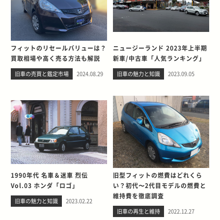
フィットのリセールバリューは？
ニュージーランド 2023年上半期
買取相場や高く売る方法も解説
新車/中古車「人気ランキング」
旧車の売買と鑑定市場
2024.08.29
旧車の魅力と知識
2023.09.05
1990年代 名車＆迷車 烈伝
旧型フィットの燃費はどれくら
Vol.03 ホンダ「ロゴ」
い？初代〜2代目モデルの燃費と
維持費を徹底調査
旧車の魅力と知識
2023.02.22
旧車の再生と維持
2022.12.27