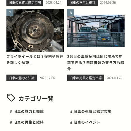
旧車の売買と鑑定市場
2023.04.24
旧車の再生と維持
2024.07.26
7
8
フライホイールとは？役割や原理
2台目の車庫証明は同じ場所で申
を詳しく解説！
請できる？申請書類の書き方も紹
介
旧車の魅力と知識
2023.12.06
旧車の売買と鑑定市場
2024.03.28
カテゴリ一覧
# 旧車の魅力と知識
# 旧車の売買と鑑定市場
# 旧車の再生と維持
# 旧車のイベント