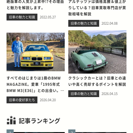
絶版車の人気が上昇中!?その理由
アルテッツァは価格高騰＆値上が
と魅力を解説します。
りしている？旧車買取専門店が買
取相場を解説
旧車の魅力と知識
2022.05.27
旧車の魅力と知識
2022.04.08
すべてのはじまりは1冊のBMW
クラシックカーとは？旧車との違
MAGAZINE。愛車「1995年式
いや高く売却するポイントを解説
BMW M3(E36)」との出会い。そ
旧車の魅力と知識
2026.04.15
して別れを考える
旧車の愛好家たち
2026.04.20
記事ランキング
1
2