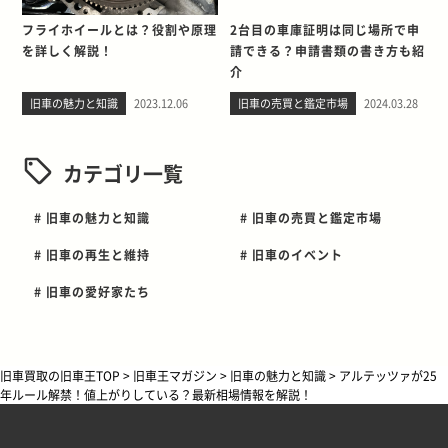
フライホイールとは？役割や原理
2台目の車庫証明は同じ場所で申
を詳しく解説！
請できる？申請書類の書き方も紹
介
旧車の魅力と知識
2023.12.06
旧車の売買と鑑定市場
2024.03.28
カテゴリ一覧
# 旧車の魅力と知識
# 旧車の売買と鑑定市場
# 旧車の再生と維持
# 旧車のイベント
# 旧車の愛好家たち
旧車買取の旧車王TOP
>
旧車王マガジン
>
旧車の魅力と知識
>
アルテッツァが25
年ルール解禁！値上がりしている？最新相場情報を解説！