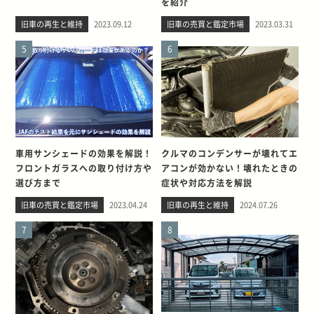
を紹介
旧車の再生と維持
2023.09.12
旧車の売買と鑑定市場
2023.03.31
5
6
車用サンシェードの効果を解説！
クルマのコンデンサーが壊れてエ
フロントガラスへの取り付け方や
アコンが効かない！壊れたときの
選び方まで
症状や対応方法を解説
旧車の売買と鑑定市場
2023.04.24
旧車の再生と維持
2024.07.26
7
8