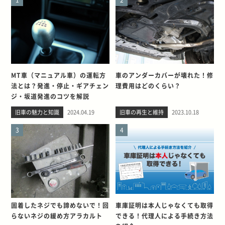
MT車（マニュアル車）の運転方
車のアンダーカバーが壊れた！修
法とは？発進・停止・ギアチェン
理費用はどのくらい？
ジ・坂道発進のコツを解説
旧車の魅力と知識
2024.04.19
旧車の再生と維持
2023.10.18
3
4
固着したネジでも諦めないで！回
車庫証明は本人じゃなくても取得
らないネジの緩め方アラカルト
できる！代理人による手続き方法