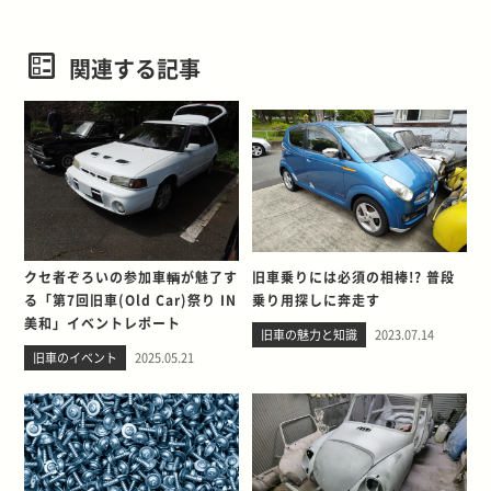
関連する記事
クセ者ぞろいの参加車輌が魅了す
旧車乗りには必須の相棒!? 普段
る「第7回旧車(Old Car)祭り IN
乗り用探しに奔走す
美和」イベントレポート
旧車の魅力と知識
2023.07.14
旧車のイベント
2025.05.21