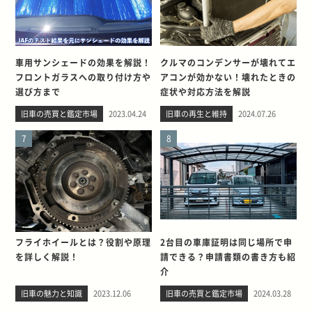
車用サンシェードの効果を解説！
クルマのコンデンサーが壊れてエ
フロントガラスへの取り付け方や
アコンが効かない！壊れたときの
選び方まで
症状や対応方法を解説
旧車の売買と鑑定市場
2023.04.24
旧車の再生と維持
2024.07.26
7
8
フライホイールとは？役割や原理
2台目の車庫証明は同じ場所で申
を詳しく解説！
請できる？申請書類の書き方も紹
介
旧車の魅力と知識
2023.12.06
旧車の売買と鑑定市場
2024.03.28