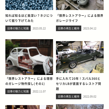
知れば知るほど奥深い？ネジにつ
「限界レストアラー」による限界
いて掘り下げてみた
ガレージライフ
旧車の魅力と知識
2023.05.22
旧車の再生と維持
2023.04.12
「限界レストアラー」による理想
手に入れて20年！スバル360と
のガレージ物件探し(その1)
セリカLBが直面するレストア問
題
旧車の魅力と知識
2022.11.07
旧車の再生と維持
2022.09.02