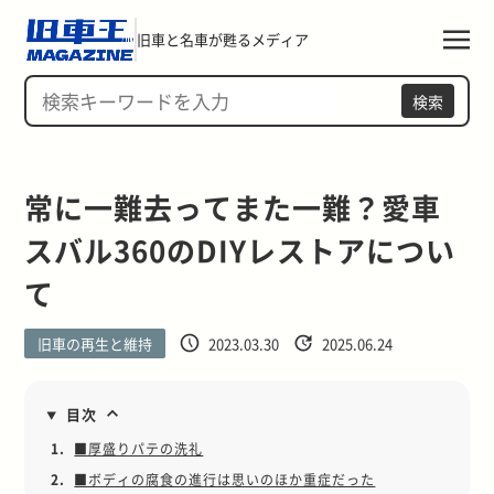
旧車と名車が甦るメディア
検索
常に一難去ってまた一難？愛車
スバル360のDIYレストアについ
て
旧車の再生と維持
2023.03.30
2025.06.24
目次
1.
■厚盛りパテの洗礼
2.
■ボディの腐食の進行は思いのほか重症だった