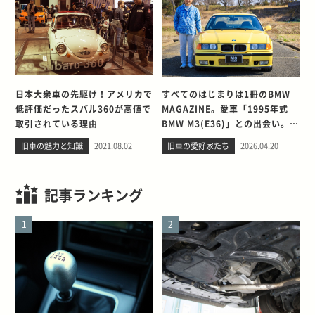
日本大衆車の先駆け！アメリカで
すべてのはじまりは1冊のBMW
低評価だったスバル360が高値で
MAGAZINE。愛車「1995年式
取引されている理由
BMW M3(E36)」との出会い。そ
して別れを考える
旧車の魅力と知識
2021.08.02
旧車の愛好家たち
2026.04.20
記事ランキング
1
2