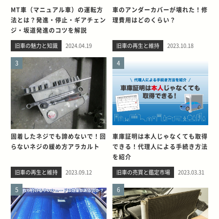
MT車（マニュアル車）の運転方
車のアンダーカバーが壊れた！修
法とは？発進・停止・ギアチェン
理費用はどのくらい？
ジ・坂道発進のコツを解説
旧車の魅力と知識
2024.04.19
旧車の再生と維持
2023.10.18
3
4
固着したネジでも諦めないで！回
車庫証明は本人じゃなくても取得
らないネジの緩め方アラカルト
できる！代理人による手続き方法
を紹介
旧車の再生と維持
2023.09.12
旧車の売買と鑑定市場
2023.03.31
5
6