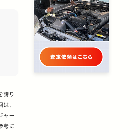
を誇り
回は、
ジャー
参考に