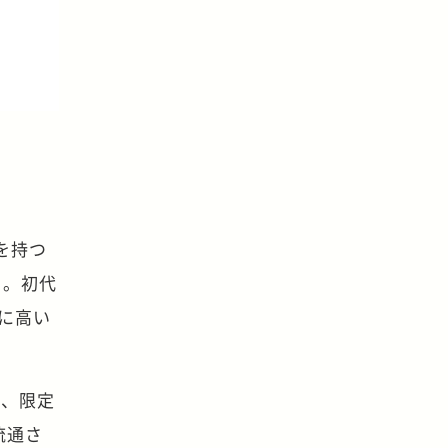
を持つ
う。初代
に高い
や、限定
流通さ