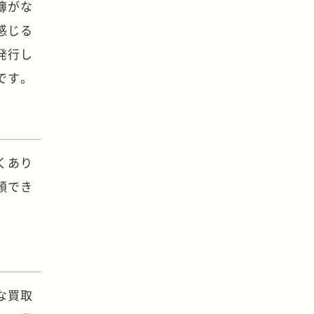
簿がな
感じる
発行し
です。
くあり
頼でき
な買取