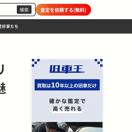
査定を依頼する(無料)
検索
愛好家たち
リ
魅