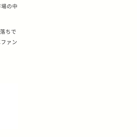
市場の中
年落ちで
車ファン