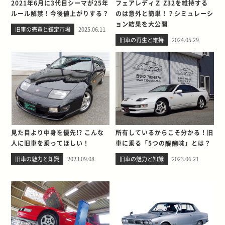
2021年6月に3代目シーマが25年
フェアレディＺ Z32を維持する
ルール解禁！今後値上がりする？
のは意外と簡単！？シミュレーシ
ョン結果を大公開
旧車の売買と鑑定市場
2025.06.11
旧車の再生と維持
2024.05.29
見た目より中身を優先!? こんな
所有しているからこそ分かる！旧
人に旧車を乗ってほしい！
車に乗る「5つの醍醐味」とは？
旧車の魅力と知識
2023.09.08
旧車の魅力と知識
2023.06.21