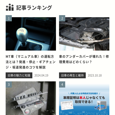
記事ランキング
1
2
MT車（マニュアル車）の運転方
車のアンダーカバーが壊れた！修
法とは？発進・停止・ギアチェン
理費用はどのくらい？
ジ・坂道発進のコツを解説
旧車の魅力と知識
2024.04.19
旧車の再生と維持
2023.10.18
3
4