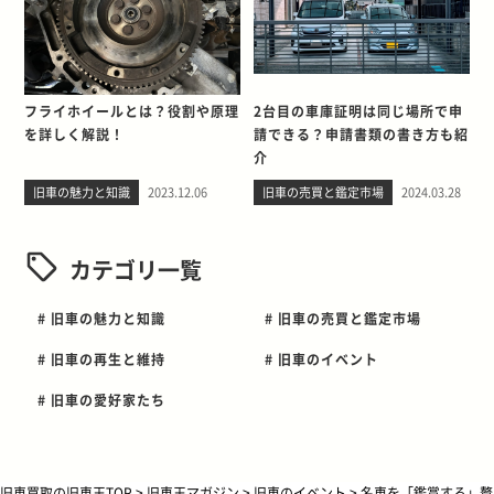
フライホイールとは？役割や原理
2台目の車庫証明は同じ場所で申
を詳しく解説！
請できる？申請書類の書き方も紹
介
旧車の魅力と知識
2023.12.06
旧車の売買と鑑定市場
2024.03.28
カテゴリ一覧
# 旧車の魅力と知識
# 旧車の売買と鑑定市場
# 旧車の再生と維持
# 旧車のイベント
# 旧車の愛好家たち
旧車買取の旧車王TOP
>
旧車王マガジン
>
旧車のイベント
>
名車を「鑑賞する」贅