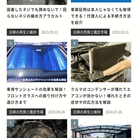
固着したネジでも諦めないで！回
車庫証明は本人じゃなくても取得
らないネジの緩め方アラカルト
できる！代理人による手続き方法
を紹介
旧車の再生と維持
2023.09.12
旧車の売買と鑑定市場
2023.03.31
5
6
車用サンシェードの効果を解説！
クルマのコンデンサーが壊れてエ
フロントガラスへの取り付け方や
アコンが効かない！壊れたときの
選び方まで
症状や対応方法を解説
旧車の売買と鑑定市場
2023.04.24
旧車の再生と維持
2024.07.26
7
8