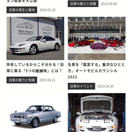
ョン結果を大公開
旧車の魅力と知識
2023.09.08
旧車の再生と維持
2024.05.29
所有しているからこそ分かる！旧
名車を「鑑賞する」贅沢なひとと
車に乗る「5つの醍醐味」とは？
き。オートモビルカウンシル
2023
旧車の魅力と知識
2023.06.21
旧車のイベント
2023.04.30