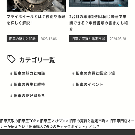
フライホイールとは？役割や原理
2台目の車庫証明は同じ場所で申
を詳しく解説！
請できる？申請書類の書き方も紹
介
旧車の魅力と知識
2023.12.06
旧車の売買と鑑定市場
2024.03.28
カテゴリ一覧
# 旧車の魅力と知識
# 旧車の売買と鑑定市場
# 旧車の再生と維持
# 旧車のイベント
# 旧車の愛好家たち
旧車買取の旧車王TOP
>
旧車王マガジン
>
旧車の売買と鑑定市場
>
旧車専門店オー
ナーが伝えたい「旧車購入の5つのチェックポイント」とは？