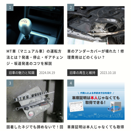
1
2
MT車（マニュアル車）の運転方
車のアンダーカバーが壊れた！修
法とは？発進・停止・ギアチェン
理費用はどのくらい？
ジ・坂道発進のコツを解説
旧車の魅力と知識
2024.04.19
旧車の再生と維持
2023.10.18
3
4
固着したネジでも諦めないで！回
車庫証明は本人じゃなくても取得