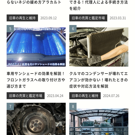
らないネジの緩め方アラカルト
できる！代理人による手続き方法
を紹介
旧車の再生と維持
2023.09.12
旧車の売買と鑑定市場
2023.03.31
5
6
車用サンシェードの効果を解説！
クルマのコンデンサーが壊れてエ
フロントガラスへの取り付け方や
アコンが効かない！壊れたときの
選び方まで
症状や対応方法を解説
旧車の売買と鑑定市場
2023.04.24
旧車の再生と維持
2024.07.26
7
8