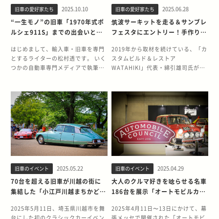
別れることになったら」についても
い愛車と「もしも別れることになっ
なっていきましたね。 18歳になって
はまだ運転免許を取る前だったこと
楽(ロック)が中心でした。当時、ク
遍歴を教えてください 実はこのGTO
2025.10.10
2025.06.28
旧車の愛好家たち
旧車の愛好家たち
考えてみます。 オーナープロフィー
たら」についても考えてみます。 は
運転免許を取得後、最初に手に入れ
もあって、父親の運転で高校の卒業
ルマだと街道レーサーが絶頂期で、
を含めて2台だけなんです。 1台目の
ル ひでぼーさん。年齢は50歳、職業
じめに 日々、さまざまな自動車関連
“一生モノ”の旧車「1970年式ポ
筑波サーキットを走る＆サンブレ
た愛車はフォルクスワーゲン ゴルフ
式にも送迎してもらいました。 スー
音楽ではヴァン・ヘイレンやチー
愛車は、運転免許を取得してから数
は会社員です。 所有するクルマは、
メディアで旧車を長年にわたって大
ルシェ911S」までの出会いと愛
フェスタにエントリー！手作りの
2 CLI(AT)でした。実はミニクーパ
プラに乗ってきたこともあってさす
プ・トリック、ディープ・パープル
ヶ月後に手に入れた日産スカイライ
2000年式トヨタ チェイサー ツアラ
切に所有しているオーナー様を取材
車遍歴。そして別れを考える
6輪F1タイレルP34を追え！
ーやパリダカが好きなこともあって
がに友だちもびっくりしていました
が人気でした。 同時期にブームとな
ン(R30型/6代目)でした。通称「ニ
ーV(JZX100型)です。所有歴は25
する機会があります。 そういった
はじめまして、輸入車・旧車を専門
2019年から取材を続けている、「カ
Vol.13
パジェロにも興味があったんです
(笑)。これが5年前、2021年のこと
ったスーパーカーに熱狂していたの
ューマン・スカイライン」と呼ばれ
年、オドメーター上はおよそ18.8万
方々は基本的には手放したり、乗り
とするライターの松村透です。 いく
スタムビルド＆レストア
が、親戚の叔父さんのクルマ屋に下
です。 割と最近じゃないですか！と
は、私より下の世代の方たちでした
ていたモデルですね。本当は「鉄仮
キロです。 2000年に新古車で購入
換えたりするつもりはありません。
つかの自動車専門メディアで執筆し
WATAHIKI」代表・綿引雄司氏がハ
取りで入ってきたゴルフ2を手に入
いうことは、幼少期はという
ね。6歳下の弟がまさにスーパーカ
面」が欲しかったんですが、さすが
しました。四半世紀を経たいまも、
まさに「一生モノ」「アガリのクル
ておりますが、この旧車王マガジン
ンドメイドで完成させた「6輪F1タ
れました。 人生初の愛車はやはりド
と・・・？ 小さい頃、フェラーリ
ーブーム直撃世代でしたよ。 SAWA
に高くて買えませんでした。結果的
エンジンをかけるたびに胸が高鳴り
マ」と考えているものです。 そんな
では旧車の所有者に取材し、旧車を
イレルP34」。 アルミの板が綿引マ
イツ車だったんですね 高校生の頃は
テスタロッサや512TR、光岡オロチ
さんのこれまでの愛車遍歴を教えて
に2ドアの「GT」を手に入れたんで
ます。「このクルマがある限り、ま
オーナーの方に「現在の愛車との
愛する方々の「そうそう、あるあ
ジックで少しずつフォーミュラカー
いろいろ考えてましたが、いざクル
のトミカを買ってもらったり、父親
ください 日産チェリーやローレルな
す。仲間たちからは「ATだと飽きる
だ頑張れる」――いつもそう感じて
『別れ』を、あえて考えてもらう」
る」をお伝えしていきたいと思って
へと形作られ、やがて6輪F1タイレ
マを買うとなると「やっぱりドイツ
の友だちが所有する日産スカイライ
ど、日産車を何台か乗り継いだあ
からMTにしておけ」とアドバイス
います。 現在は通勤にも使っていま
という企画を不定期で実施していき
います。 記念すべき初回は、私とこ
ルP34となった。 はじめのうちは信
車に乗りたい」という気持ちが強く
ンGTS-R(R31型)に乗せてもらった
と、フォルクスワーゲン タイプ1や
されたこともあってMT車にしまし
すが、25年というスパンで考える
ます。 今回は人生初の愛車である
れまでに所有してきたクルマたち。
じられなかったけれど、本当にハン
て。高校卒業後は就職したこともあ
ことは覚えています。 頭の片隅にク
タイプ3、カルマンギア、プーマと
た。このときはまだ若葉マーク(初心
と、年間の走行距離は1万kmは届か
「ハチロク」ことトヨタ スプリンタ
そして、運命の出会いを果たした愛
ドメイドなのだ。 プラモデルでいう
って、通勤の足になるクルマが必要
ルマがある…そんなレベルでした。
いうレアなモデルを所有していた時
者)だったこともあり、納車当日はエ
ないということになりますね。 クル
ー トレノを18歳のときに手に入れ、
車「1970年式ポルシェ911S」つい
なら「フルスクラッチ」だ。 いつし
だったんです。 そんなタイミングで
むしろ、機動戦士ガンダムや装甲騎
期もあります。 ふとしたきっかけで
ンストの連続でしたね。そのうち慣
マが好きになったきっかけは覚えて
以来15年間、大切に所有しているオ
て紹介します。 また本企画である、
か6輪F1タイレルP34には命が吹き
現れたのがゴルフ2でした。もう30
兵ボトムズといったロボットアニメ
ポルシェに乗るようになり、最初に
れましたが、最初の頃は「ATにすれ
いますか？ 中学生の頃でしょうか。
ーナーの方を取材しました。 オーナ
決して手放すつもりのない愛車と
込まれるようになった。 排気量1.3
年以上も前のことですが、当時、65
やプラモデルに関心がありました
手に入れたのは1973年式ポルシェ
ばよかったかも」と思ったもので
同級生にもクルマ好きがいて、2人
ープロフィール 尾形隼です。年齢は
2025.05.22
2025.04.29
旧車のイベント
旧車のイベント
「もしも別れることになったら」に
リッターの隼のエンジンが搭載さ
万円ほどの価格で手に入れた記憶が
ね。 プラモデルにも興味があって、
911Tです。その後、1968年式ポル
す。 実はこのスカイライン、専門の
で自転車に乗って国道沿いにある日
34歳、職業は会社員です。 所有する
ついても考えてみます。 はじめに
れ、その動力はチェーンを介して後
70台を超える旧車が川越の街に
大人のクルマ好きを唸らせる名車
あります。 ゴルフ2は最初の愛車で
組み立て書の分解図や解説を夢中に
シェ912や1964年ポルシェ365C、
ショップに依頼してオープンカーに
産ディーラーに行き、スカイライン
クルマは、1986年式トヨタ スプリ
日々、さまざまな自動車関連メディ
輪に伝達される。 そして後方からは
集結した「小江戸川越まちかどモ
186台を展示「オートモビルカウ
すし、とにかく運転するのが楽しく
なって呼んでいました。 いまの仕事
ポルシェ924に乗っていたこともあ
改造したんです。…といっても、初
(R32型)やフェアレディZ(Z32型)の
ンター トレノGT-V改(後期モデル)
アで旧車を長年にわたって大切に所
隼エンジンのエキゾーストノートが
ーターギャラリー」
ンシル2025」
て、あちこちにドライブに行った
にも通じるところがありますが、基
ります。 現在はこのポルシェ356ス
日の出に暴走するためのカスタムじ
カタログをもらいにいきましたね。
です。所有歴は15年、オドメーター
有しているオーナー様を取材する機
うなりを上げる。 トランスミッショ
2025年5月11日、埼玉県川越市を舞
2025年4月11日〜13日にかけて、幕
り、スキーにも行きましたね。 ゴル
本的にメカっぽいものが好きなんで
ピードスターと、普段使いをしてい
ゃありませんよ。幌を開ければ完全
そのディーラーではクルマを買える
上はおよそ30万キロ、手に入れてか
会があります。 そういった方々は基
ン、サスペンション、ブレーキ、フ
台にした初のクラシックカーイベン
張メッセで開催された「オートモビ