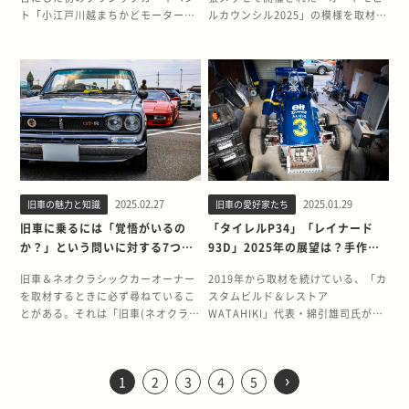
フ2からゴルフ3へ 高校を卒業後、1
しょうね。 久我さんのこれまでの愛
るフランス車の2台体制です。 愛車
なオープンカーになるだけでなく、
はずがない中学生にもカタログをく
らは7万キロです。 クルマが好きに
本的には手放したり、乗り換えたり
ューエルライン･･･。 マシンとして
ト「小江戸川越まちかどモーターギ
ルカウンシル2025」の模様を取材し
度就職したんですが、思うところが
車遍歴を教えてください 父親と共同
であるポルシェ356の存在を知った
トランクに収納できるように改造し
れたんです。 その後、私が運転免許
なったきっかけは覚えていますか？
するつもりはありません。まさに
の命が吹き込まれた6輪F1タイレル
ャラリー」が開催された。 参加条件
た。 今回が記念すべき第10回目の開
あって専門学校に入り直したんで
所有している1992年式トヨタ スー
きっかけについて教えてください は
てもらったこともあり、見た目もす
を取得した1990年代前半は個性豊か
小さい頃からクルマが好きでした。
「一生モノ」「アガリのクルマ」と
P34は、ついに実走行が可能になっ
は、国産車および輸入車を問わず
催となるオートモビルカウンシル。
す。専門学校を卒業後、再び就職し
プラツインターボR、1999年式
っきりとは覚えていないのですが、
っきりしていてとても気に入ったん
なクルマが街を走っていました。な
3歳か4歳頃に、父親にドライブに連
考えているものです。 そんなオーナ
た。 ここまでで充分だろう。 しか
1975年までに製造されたクルマであ
今回のテーマは『クルマを超えて、
たタイミングで、ゴルフ3 GTI(MT)
BMW Z3ロードスター2.2i エディシ
たしかポルシェの専門店か映画だっ
です。しかし、もともとオープンカ
かでもソアラ(Z20型/2代目)は憧れ
れて行ってもらったことも覚えてい
ーの方に「現在の愛車との『別れ』
し綿引氏はこれに留まらず、サーキ
ること。初開催となる今回は、70台
クルマを愉しむ Classic Meets
に乗り換えました。 ゴルフ2には3年
ョン2、そしてこの1993年式メルセ
たと思います。 学生時代にフォルク
ーにする前提のモデルではありませ
ましたね。「いつか自分も、胸を張
ます。小学生のときに転校してきた
を、あえて考えてもらう」という企
ットで走れるように6輪F1タイレル
を超えるクラシックカーが川越の街
Modern and Future(クラシック ミ
ほど乗りましたが、ATだと物足りな
デス・ベンツ SL280です。 スープ
スワーゲン系のショップの方と仲良
んし、剛性が足りずにそのうちボデ
って"これが俺のクルマだ"といえる
同級生が大のクルマ好きで、彼の影
画を不定期で実施していきます。 今
P34をセットアップし、シェイクダ
に集結した。 個人的な話で恐縮だ
ーツ モダン アンド フューチャー)』
さを感じるようになってしまっ
ラは実家にあるため、手元にあるの
くなり、学校帰りに毎日のように立
ィにゆがみが生じてきて…。雨が降
1台を持ちたい」と思ったのが、本
響が大きいと思います。ほかの同級
回は私自身について、自己紹介を兼
ウンにも立ち会うことができた。 そ
が、川越の街は幼少期から慣れ親し
だ。 文字にするとサラッと読めてし
て……。さすがに新車は買えなかっ
はBMW Z3とメルセデス・ベンツ
ち寄っていました。 ひんぱんに通っ
ると雨漏りするようになったんで
格的にクルマ熱に火がついたきっか
生たちはポケモンやベイブレード、
ねてお話いたします。 オーナープロ
の後、福島県にあるエビスサーキッ
んだ場所でもある。1970年製の古い
まうが、これだけ大上段に構えれ
たので中古車ですけどね。 愛車であ
SL280の2台です。 あとは親族から
ていると、工場にあるクルマの細か
す。6年・6万kmほど乗りました
けかもしれません。 これまでの愛車
ミニ四駆、あとはムシキングに夢中
フィール 松村透。年齢は50代、職業
トでスポーツ走行を行い、国産スポ
クルマを所有する筆者も、いち参加
ば、主催者自らが高いハードルを課
るBMW M3の存在を知ったきっかけ
譲り受けた1978年式いすゞ117クー
な進行状況が分かるようになってく
が、最後は手放しました。あのスカ
遍歴を教えてください 叔父に譲って
でしたね。高校卒業後は自動車関連
は自動車関連メディアの編集兼ライ
ーツ勢を抑えてトップタイムをたた
者としてエントリーしつつ、初開催
していることが分かる。･･･と同時
を聞かせてください 「ダカールイエ
ペXEです。 この117クーペはレスト
るんですね。外されていた部品がク
イラインは今ごろどうなっているの
もらったトヨタ カリーナ マイロー
の専門学校に進学したこともあっ
ターです。 所有するクルマは、
き出してしまった。 そしてついにレ
2025.02.27
2025.01.29
旧車の魅力と知識
旧車の愛好家たち
となるイベントを取材してみた。 ひ
に、来場者の期待値だって否が応で
ローのBMW M3」との出会いのきっ
アベース車で、時間の合間を見て少
ルマに取り付けられたり、整備が終
か…。 愛車であるGTOの存在を知っ
ド(AT150型/4代目)が最初の愛車で
て、周囲はクルマ好きばかりでした
1970年式ポルシェ911S。 所有歴は
ースデビュー･･･。 筑波サーキット
とまず、A〜Fの6つのエリアに展示
も高まる。肩透かしを食らったら来
旧車に乗るには「覚悟がいるの
「タイレルP34」「レイナード
かけは、かつての勤め先の社長から
しずつレストアしています。 ご自身
わってエンジン音が軽やかになった
たきっかけを教えてください 友人が
す。その後、トヨタ カリーナ
(笑)。 本格的にクルマ熱に火がつい
13年、オドメーター上は9万7千キ
を舞台にバトルを繰り広げるフォー
された国内外のクラシックカーを可
年からは足を運んでもらえないこと
譲り受けた1冊の冊子でした。 ある
で最初に手に入れたのはBMW Z3だ
か？」という問いに対する7つの
93D」2025年の展望は？手作り
り。その様子を眺めているのが楽し
「モーターショーのチケットがある
ED(ST182型/2代目)を経て、満を持
いたのは中学生に入ってからです。
ロ、手に入れてからは7千キロ程度
ミュラカーが、かつて1枚のアルミ
能な限り撮影してきたので、ご紹介
だってある。イベント主催者のプレ
とき「菊池くん、クルマが好きだろ
ったんですね 一人暮らしをはじめる
理由
の6輪F1タイレルP34を追え！
くて。 そのショップに、いまは亡く
から行かない？」と誘ってくれて、
して迎えたのが現在の愛車であるチ
頭文字D(アニメ版)や、土屋圭市さ
です。 クルマが好きになったきっか
の板であったことを誰が想像できる
していこう。 ■A：蓮馨寺エリア 西
ッシャーも相当なのものがあったと
旧車＆ネオクラシックカーオーナー
2019年から取材を続けている、「カ
うからこれあげるよ」と手渡された
ことになったとき、スープラに関し
なってしまったんですが、Mさんと
第28回東京モーターショー(1989年
Vol.12
ェイサー ツアラーVです。この3台
んのAE86をホットバージョンの
け 実はクルマ熱に火が点いたのは中
だろうか。 ■ハンドメイドの6輪F1
武新宿線本川越駅から750m、徒歩
思う。 オートモビルカウンシル
を取材するときに必ず尋ねているこ
スタムビルド＆レストア
のが、ダカールイエローに塗られた
ては、私よりもクルマに精通してい
いうポルシェの世界では名の知られ
開催)の三菱ブースに展示されていた
が、私の「走りの系譜」を形づくっ
DVDで見てから、大人になったらハ
学生になってからなので、どちらか
タイレルP34が、筑波サーキット
10分ほどのところにある「蓮馨寺
2025出展社一覧(2025年4月9日現
とがある。それは「旧車(ネオクラシ
WATAHIKI」代表・綿引雄司氏が造
BMW M3(E36)が表紙を飾った
る父親に任せることにしました。 そ
た方がいらっしゃるようになって。
コンセプトカー「HSX」に一目惚れ
てくれたように思います。 カリーナ
チロクに乗ってみたいと思うように
というと遅咲きでしょうか。 ちょう
2000を走る！ 2025年6月1日、筑波
(れんけいじ)」には、プリンススカ
在) ・日本車メーカー・インポータ
ックカー)に乗るには果たして『覚
り上げたハンドメイドのタイレル
『BMW MAGAZINE』だったんで
うなると新天地でも乗れるクルマが
「もしポルシェを買いたいのであれ
したことがGTOを手に入れるきっか
マイロードは、叔父に譲ってもらっ
なりましたね。 これまでの愛車遍歴
ど初代シーマがデビューしたり、ス
サーキット2000で開催されたアイド
イラインや、いすゞ117クーペ、
ー・新世代自動車：9社・スポンサ
悟』がいるのか」という問いだ。 こ
P34。 これにF3000に参戦していた
す。 このクルマの印象がずっと残っ
欲しなりますよね。 そのときの条件
ばMさんが面倒を見てくれるよ」と
けです。「タダだし、行ってみる
た時点ですでに11万キロ走っていた
を教えてください このAE86が人生
カイラインGT-Rが復活したり、ユ
ラーズFS-CUP第2戦に綿引氏の6輪
「ヨタハチ」ことトヨタ 800などの
ー：10社(うち出展6社)・特別協力
の問い対して、これまで取材してき
「レイナード93D」が加わった。現
ていて。社長が『BMW
が「FR・2ドア・直6エンジンのクル
いうことで、縁あって手に入れたの
か」といった軽いノリで東京モータ
こともあって、1年くらい乗ってカ
初の愛車です。その後、通勤用の足
›
ーノスロードスターが登場した頃で
F1タイレルP34がエントリーすると
国産車を中心にメッサーシュミット
スポンサー：2社・協力：1社・サプ
1
2
3
4
5
たほとんどのオーナーが「覚悟がい
在「カスタムビルド＆レストア
MAGAZINE』をくれたのってこの1
マ」でした。 トヨタ セリカXX(厳密
が73年911Tというわけです。 たし
ーショーに行ったことがすべてのは
リーナEDに乗り換えました。このク
としてダイハツ ムーヴを2台乗り継
す。 まさにバブル全盛期。 日本車
聞き、応援を兼ねて現地へ。 FS-
やフィアットアバルトを展示。 この
ライヤー：5社・プレミアムライフ
る」と答えてくれた。実体験を伴う
WATAHIKI」には2台のフォーミュ
回限りなんです。もしあのとき社長
にいえば3ドアですが)やソアラ、
か150万円くらいで購入したと思い
じまりだったんです。 1989年の東
ルマにはは5、6年乗ったと記憶して
ぎました。現在はAE86と、今年に入