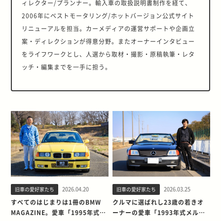
ィレクター/プランナー。輸入車の取扱説明書制作を経て、
2006年にベストモータリング/ホットバージョン公式サイト
リニューアルを担当。カーメディアの運営サポートや企画立
案・ディレクションが得意分野。またオーナーインタビュー
をライフワークとし、人選から取材・撮影・原稿執筆・レタ
ッチ・編集までを一手に担う。
2026.04.20
2026.03.25
旧車の愛好家たち
旧車の愛好家たち
すべてのはじまりは1冊のBMW
クルマに選ばれし23歳の若きオ
MAGAZINE。愛車「1995年式
ーナーの愛車「1993年式メルセ