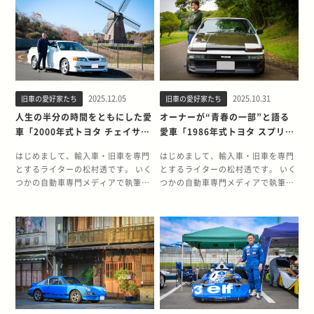
マが好きになったきっかけは覚えて
クルマが好きになったの高校生のと
る」をお伝えしていきたいと思って
る」をお伝えしていきたいと思って
いますか？ 思い返すと、小さい頃か
きなので、割と最近なんです。 高校
います。 5回目となる今回は、前オ
います。 4回目となる今回は、人生
らトミカが好きだったんですね。あ
3年生だった12月のある日、父が不
ーナーがこの世を去ったあと、周囲
の半分もの時間をともに過ごしたオ
まりにもトミカが好きすぎて両手に
意に「いいクルマがあるんだけど」
のクルマ好きの導きによって現在の
ーナーと、その愛車の物語をお届け
持ったまま母親を追い掛けて転んで
と見せてきたクルマがトヨタ スープ
愛車を手元にたぐり寄せたオーナー
します。 また本企画である、決して
しまい、鼻に大けがをしました。い
ラ(A70型)でした。 父が若いとき
と、その愛車の物語をお届けしま
手放すつもりのない愛車と「もしも
までも鼻には傷が残っています
に、タルガトップのスープラに乗っ
す。 また本企画である、決して手放
別れることになったら」についても
(笑)。 「自分がクルマ好き」だとは
ていたことを知っている母親も「買
2025.12.05
2025.10.31
旧車の愛好家たち
旧車の愛好家たち
すつもりのない愛車と「もしも別れ
考えてみます。 オーナープロフィー
っきり認識したのは小学生の頃だと
っちゃいなよ」的なノリで後押しし
ることになったら」についても考え
ル 安藤 一弘です。年齢は62歳、勤
人生の半分の時間をともにした愛
オーナーが“青春の一部”と語る
思います。親戚の叔父さんが小さな
てきて(笑)。 父親が「オマエも乗る
てみます。 オーナープロフィール
めていた企業を60歳で定年退職し
車「2000年式トヨタ チェイサー
愛車「1986年式トヨタ スプリン
自動車販売店を営んでおり、ヤナセ
か？乗るんなら買おうよ」といって
SAWAです。年齢は62歳、勤めてい
て、現在は無職です。 所有するクル
ツアラーV(JZX100型)」との出
タートレノGT-V改」との出会
の代理店だったこともあり、お店に
くれたこともあり、「俺もスープラ
た企業を定年退職して、現在は無職
マは、1991年式三菱 GTO ツインタ
はじめまして、輸入車・旧車を専門
はじめまして、輸入車・旧車を専門
会い。そして別れを考える
い。そして別れを考える
は何台かドイツ車がありました。 叔
に乗りたい！」って答えたんです。
です。 所有するクルマは、1955年
ーボです。所有歴は35年、オドメー
とするライターの松村透です。 いく
とするライターの松村透です。 いく
父さんはプライベートでもドイツ車
ここまででわずか5分たらずのでき
式ポルシェ356スピードスターで
ター上はおよそ70万キロです。 クル
つかの自動車専門メディアで執筆し
つかの自動車専門メディアで執筆し
に乗っていて、そのなかでもメルセ
ごとです。 ただ、この時点ではクル
す。 クルマが好きになったきっかけ
マが好きになったきっかけは覚えて
ておりますが、この旧車王マガジン
ておりますが、この旧車王マガジン
デス・ベンツ190Eやアウディ100を
マ熱はそれほどではなくて、実際に
を覚えていますか？ 幼稚園に通って
いますか？ 幼少期の頃はクルマより
では旧車の所有者に取材し、旧車を
では旧車の所有者に取材し、旧車を
所有していたことはいまでも覚えて
火がついたのはスープラが納車され
いたころにはすでにクルマ好きでし
も鉄道好きでした。さらには家にク
愛する方々の「そうそう、あるあ
愛する方々の「そうそう、あるあ
います。 幼少期の頃からドイツ車に
たときですね。 エンジンに火が入っ
た。幼少期に住んでいた地域の周辺
ルマがなく、身近な存在ではなかっ
る」をお伝えしていきたいと思って
る」をお伝えしていきたいと思って
ご興味が？ そうですね。クルマとい
た瞬間の音を聴いて「これ、俺のク
はマイカーを所有している人が少な
たんです。最初の就職先も鉄道関係
います。 3回目となる今回は、人生
います。 2回目となる今回は、30代
えばドイツ車でした。高校生くらい
ルマなんだ！」と気づいた瞬間、一
くて、基本的に電車やバスで移動し
の企業でしたし。運転免許を取得し
の半分もの時間をともに過ごしたオ
半ばとなったオーナーにとって人生
になると、モノマガジンやBeginと
気に「目覚めた」ことを覚えていま
ていたんです。 それだけに、クルマ
たのも二十歳を過ぎてからでした。
ーナーと、その愛車の物語をお届け
初の愛車であり、「青春の一部」と
いったライフスタイル系の雑誌を読
す。 その後はテンションがあがりす
に対する憧れが強かったのだと思い
教習所に通いはじめてクルマを運転
します。 また本企画である、決して
語るクルマを紹介します。 また本企
むようになり、ここでもドイツ製品
ぎてしまい、声が出なくなるほどで
ます。 中学生になると、友だちと話
するうちに楽しいと思えるようにな
手放すつもりのない愛車と「もしも
画である、決して手放すつもりのな
の作り込みの良さに惹かれるように
した(笑)。 スープラが納車されたの
すことはクルマやバイク、そして音
っていったんです。 これまでの愛車