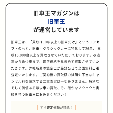
が新たな時代に入ったタイミング
CUPにエントリーした他のマシンた
エリアには物販コーナーやフードコ
スタイル：8社・ARTCOUNCIL：8
だけに説得力がある。 では実際に
ラカーが収まっている。 「見せる」
から『BMW MAGAZINE』をもらっ
MG-Bも考えたんです。 そんなと
ます。 あと50万円くらい出せれば、
京モーターショーは、ホンダNSXの
います。 奇しくも、3台ともトヨタ
って手に入れた2023年式トヨタ カ
で、書店の自動車コーナーはいつも
ちが並べられた一角に6輪F1タイレ
ーナーもあり、観光で川越を訪れた
画廊・2輪・3輪：1社・ヘリテージ
「旧車に乗るには果たして『覚悟』
マシンから「攻める」マシンへと変
ていなければ、あるいは他の号をも
き、母親から「BMW Z3なんていい
911Tではなく911Sに手が届いた時
プロトタイプや、日産スカイライン
車ですね 叔父が自衛官で「車輌器材
ローラ スポーツの2台体制です。
人がいっぱいで、さまざまな雑誌が
ルP34の姿をを見つけたとき、不覚
旧車王マガジンは
人もふらりと立ち寄れるのが魅力。
カー販売店(含SUV販売店)：37社・
がいる」のだろうか。7つの理由を
貌しつつあるタイレルP34、そして
らっていたとしたら……。私が『ダ
んじゃない？」と提案されたんで
代です。このころ、私は23、4歳で
GT-R、マツダユーノスロードスタ
隊」という、クルマ関連の整備の仕
AE86とカローラスポーツとは、理想
山積みになっていた記憶がありま
にも「ホントにレースに出るん
「GTroman」でお馴染みの西風先
自動車関連商品等販売店(マルシ
元にひもといていきたい。 ■理由
不動の状態で綿引氏のところに嫁い
カールイエローのBMW M3』を手に
す。 小さい頃からBMWというメー
安月給だったこともあり、プラス50
ー、トヨタセルシオなど、今でも残
事に就いていました。その叔父がト
的な組み合わせですね ムーヴから乗
旧車王
す。 クルマが好きになり、そのなか
だ･･･」と思ってしまった。 ハンド
生のサイン会も開かれた。 ■B：大
ェ)：39社・オーナーズクラブ：4団
1：部品調達のリスク 旧車、そして
できたレイナード93D。 この2台を
入れることもなかったかもしれませ
カーのクルマがあることは知ってい
万円がどうしても捻出できなかった
っているようなクルマが相次いで出
ヨタ党で、常々「クルマを買うなら
り換えるとき、次はトヨタ車にしよ
でも特にドイツ車に興味を持ちまし
メイドで6輪F1タイレルP34を造り
正浪漫夢通り＆連雀町繁栄会エリア
体・フード・ドリンク：7店舗 展示
ネオクラシックカーと呼ばれるクル
並べてみると、まったく違和感がな
ん。 BMW M3を買うと決めたのは
たんですが、当時はキドニーグリル
が運営しています
んですが…。 この911T、エンジン
品された年でした。数ある展示車の
トヨタ車だ。いいかトヨタ車だぞ」
うと決めていました。当初は現行型
た。 そのきっかけは、1990年4月～
上げるだけでも「タダゴト」ではな
中小企業庁の「がんばる商店街77
車両台数186台、出展者数は過去最
マも含めて、もう数十年も前に生産
いことに驚かされる(フォーミュラー
20代のときですか？ そうです。ゴル
がカッコイイとは思えなくて。 で
の調子は良かったものの、見た目も
なかで私の心をつかんだのは三菱
っていわれ続けたことが影響してい
のカローラツーリングも候補に入れ
1992年3月にTBSでオンエアされて
いのに、実際に走行できるだけでな
選」にも選ばれている川越市内7商
多の131社、自動車関連商品等の販
を終了している「絶版車」だ。いう
関係者の視点で見れば異なるかもし
フ3 GTIはとても気に入っていたん
も、大人になって見てみると、Z3の
ボロくてひんぱんに故障して苦労し
「HSX」だけでした。このとき「市
るかもしれません(苦笑)。なにし
ていました。ただ、カローラツーリ
いた『所印の車はえらい』というテ
く、いまやサーキットでバトルでき
店街のひとつでもある大正浪漫夢通
売店(マルシェ)が39社、オーナーズ
までもなく、純正部品もはるか以前
れないが)。 しかし、タイレルP34
ですが、エアコンが壊れてしまいま
たたずまいに惚れ込んでしまったん
旧車王は、「買取は10年以上の旧車だけ」というコンセ
ました。 いまにして思えばハズレの
販されたら絶対に乗る！」と心に決
ろ、運転免許を取得したときに憧れ
ングには限定車を除いて2リッター
レビ番組。 高級チューンドカー大会
るマシンへと進化したのだ。 FS-
り＆連雀町繁栄会エリアには、イギ
クラブが4団体、フード・ドリンク
に生産終了(欠品)か製造廃止になっ
は昨年秋にエビスサーキットでクラ
して。見積もりを出してみたとこ
ですね。 そんなとき、新天地からそ
個体でしたね。それでも6年〜7年ほ
めました。この日以来、毎日のよう
たクルマもトヨタ ソアラ(2代目)で
モデルの設定がないんですね。最終
プトのもと、旧車・クラシックカーに特化して26年、 累
という特集でABTアウディ90、
CUPの当日のスケジュールは ・受
リス車やイタリア車を中心に展示し
のコーナーが7店舗。そして来場者
ていて当然と思った方がいい。一部
ッシュ。現在、復活に向けて作業中
ろ、修理代に30万円掛かることが分
れほど離れていない中古車販売店で
ど所有したあと1968年式ポルシェ
にHSXのパンフレットを眺め、無駄
したから。 当時のソアラの最上級グ
的に候補として残ったのがカローラ
BMW525シュニッツァーコンプリー
付：05:00〜08:20・ブリーフィン
た。 鯉のぼりが5月18日まで掲揚さ
数も過去最高の44,963人となった。
積15,000台以上を買取させていただいております。改造
の輸入車、そして日本車メーカーも
だという。 気になる2台の現状と今
かったんです。 そこまでエアコンの
現在の愛車となるBMW Z3ロードス
912に乗り換えました。 912を所有
遣いをやめて必死に貯金に励んだん
レードだった3.0GTリミテッドが憧
スポーツというわけなんです。新車
ト、ポルシェ911964）ゲンバラコ
グ：08:30-09:00・車輌/装備検査：
れていたこともあり、クルマ好きだ
さらに、会場の規模が拡大され、幕
絶版車の純正部品の再生産を行って
後について、カスタムビルド＆レス
修理代に費やすなら乗り換えようと
ター2.2i エディション2の売りもの
車から希少車まで、適正価格を見極めて買取させていた
していたときに結婚してマンション
です。 GTOが納車された日のことを
れの存在でしたね。中古車でも300
も考えたのですが、今年の一部改良
ンプリート、メルセデス・ベンツ
09:05-・フリー走行＆予選：10:35-
けでなく、偶然立ち寄った観光客も
張メッセ9-11ホールの3ホールを使
いるが、特定のモデルにスポットラ
トア WATAHIKIに赴き、代表の綿引
思い、候補に挙げたのがポルシェ
を見つけたんです。 友人に連れてい
住まいとなり、青空駐車で雨ざらし
覚えていますか？ テンションがあが
万円オーバーの時代でしたから、当
でハイブリッドエンジンだけになっ
だきます。弊社所属の鑑定士が最短当日で全国無料出張
500SLAMGコンプリートを、所ジョ
10:55・決勝(10周)：14:00-14:15
撮影せずにはいられないほどの光景
用したのも今回が初となる。 イベン
イトが当たっているような状況で、
氏に取材を行った。 綿引さん、まず
911 カレラ2(964)と、ダカールイエ
ってもらって現車を見た瞬間、「こ
になるのが忍びなくて手放しまし
ってしまい、前日はあまり寝られな
時10代の私には手も足も出ない値段
てしまい…。2年落ちの中古車を手
ージさんと夏木陽介さんが乗り比べ
･･･と、息つくヒマもないほど忙し
が広がっていた。 個人的にはここが
ト初日の特別内覧日というと、来場
ほとんどのモデルの部品はネットオ
査定いたします。ご契約後の買取額の減額や不当なキャ
は「タイレルP34」の状況を聞かせ
ローのBMW M3だったんです。 ポル
れだ！」と思い、即決しました。 母
た。 それから10年くらい経ったこ
かったことを覚えています。納車当
でした。いうまでもなく、スカイラ
に入れました。トランスミッション
るという内容でした。 このとき、夏
い･･･というほどではないが、のん
「映えスポット」としてもっとも画
者は報道関係者が中心で比較的落ち
ークションなどを駆使して入手する
てください 昨年秋にクラッシュした
シェ911も欲しいけれど、買うこと
親にとってBMW Z3は新車当時を知
ろ、両親が高齢になり、所有してい
日は、仕事を終えてからスカイライ
ンセル料を請求する二重査定は一切ありません。特別な
インGT-R(R32型)なんてとてもとて
は6速MTではなく、CVTの方です。
木陽介さんが「メルセデスは床が厚
びりもしていられない。 ●今回のレ
になったエリアに感じた。なかには
着いているイメージがある。しか
しかない。 国内専用モデルとして販
あと、各部の修正作業を進めている
ができたとして、維持する自信がな
るクルマだし、私がZ3に乗ることで
たクルマを整理したことで、実家の
ンに乗ってディーラーに引き取りに
も…。 愛車であるチェイサー ツア
カローラスポーツに乗り換えてみて
い」とおっしゃっていたことが強く
ースに備えて、6輪F1タイレルP34
そして価値ある希少車の買取こそ、確かなノウハウと実
スケッチブックを片手に絵を描いて
し、今年は違った。入場待ちの長い
売された国産旧車およびネオクラシ
状況です。それに加えて、タイレル
い……。それならば、ということで
少しは喜んでもらえるかなという想
屋根付きの駐車スペースが確保でき
行きました。もちろん仕事中も上の
ラーVの存在を知ったきっかけを教
気づいたのですが、運転の疲労度が
記憶に残りました。 「それってどう
に以下の変更が加えられた。 ◯バッ
いるギャラリーもいた。また、丸徳
列ができており、例年以上に来場者
ックカーよりも、世界各国に輸出さ
P34のマフラーを変更しました。こ
績を持つ旧車王にお任せください！
「ダカールイエローのBMW M3、サ
いもありましたね。 いまの愛車の存
たんです。 久しぶりに古いポルシェ
空でした(笑)。念願のGTOを受け取
えてください 先代モデルにあたる
まったく違います。とにかく疲れな
いう意味なんだろう」と興味を持っ
クスターター＆ギア取り付け◯それ
商会ブースでは全日本ラリー選手権
の熱気と期待が伝わってきた。 ジョ
れたメーカーのモデルの方が部品を
れまでは「4in2-2マフラー」だった
ンルーフなし」に狙いを定めて探し
在を知ったきっかけを聞かせてくだ
に乗ってみたくなり、手に入れたの
って帰宅したんですが、いまでも覚
JZX90型のマークIIの頃から、スポ
いし、快適です。と同時に、これま
たのが原体験かもしれません。 ポル
に伴いチェーンテンショナー位置を
に参戦中のハイエースのラリーカー
ルジェット・ジウジアーロ氏の来日
入手できる確率が高い。また、一部
ものを1本出しに仕様変更を行って
たんです。 叔父さんの会社でオーク
さい 初めてR129型のSLの存在を知
が1964年式ポルシェ356Cでした。
えているのは1速と2速しか使った記
ーツグレードにあたる「ツアラー」
で最新モデルのクルマを所有したこ
シェに興味を持ったのも同じ頃でし
変更◯フロント前後のベルクランク
が特別展示され、こちらも注目を集
に合わせ、彼の代表作10台の展示 今
すぐ査定依頼が可能！
のモデルはリプロパーツが出回って
います。 その理由として「音量規制
ションサイトをチェックしてもらっ
ったのは、小学生低学年、おそらく
この356Cに乗っていたときにさまざ
憶がないんです。緊張していたんで
のデザインに強く惹かれていまし
とがなかったので、AE86に慣れた身
た。 所ジョージさんが監修したアメ
アームの中心軸にベアリングを組み
めていた。 ■C：コエトコエリア 大
回の最大のハイライトといえば、ジ
おり、純正品にこだわらなければ入
があるサーキットをタイレルP34で
たのですが、条件に合致したクルマ
5、6歳頃だと思います。 タミヤのメ