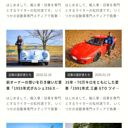
BMW M3(E36)」との出会い。そ
デス・ベンツ280SL(R129)」と
はじめまして、輸入車・旧車を専門
はじめまして、輸入車・旧車を専門
して別れを考える
の出会い。そして別れを考える
とするライターの松村透です。 いく
とするライターの松村透です。 いく
つかの自動車専門メディアで執筆し
つかの自動車専門メディアで執筆し
ておりますが、この旧車王マガジン
ておりますが、この旧車王マガジン
では旧車の所有者に取材し、旧車を
では旧車の所有者に取材し、旧車を
愛する方々の「そうそう、あるあ
愛する方々の「そうそう、あるあ
る」をお伝えしていきたいと思って
る」をお伝えしていきたいと思って
います。 7回目となる今回は「1冊の
います。 5回目となる今回は「クル
冊子がオーナーの人生を変えた」と
マに選ばれしオーナー」とその愛車
もいえる愛車との物語をお届けしま
の物語をお届けします。 また本企画
す。 また本企画である、決して手放
である、決して手放すつもりのない
すつもりのない愛車と「もしも別れ
愛車と「もしも別れることになった
ることになったら」についても考え
ら」についても考えてみます。 オー
2026.02.18
2026.01.19
旧車の愛好家たち
旧車の愛好家たち
てみます。 オーナープロフィール
ナープロフィール 久我 玲士です。
菊池修です。年齢は51歳(取材時)、
年齢は23歳(取材時)、職業は会社員
前オーナーの想いを引き継いだ愛
35年・70万キロをともにした愛
職業は会社員です。 所有するクルマ
です。重機の整備や販売を行う企業
車「1955年式ポルシェ356スピ
車「1991年式 三菱 GTO ツイン
は、1995年式BMW M3(E36)です。
に勤めています。 所有するクルマ
ードスター」との出会い。そして
ターボ」との出会い。そして別れ
所有歴は今26年目、オドメーター上
は、1993年式メルセデス・ベンツ
はじめまして、輸入車・旧車を専門
はじめまして、輸入車・旧車を専門
別れを考える
を考える
はおよそ14万キロです。私が手に入
SL280(R129)です。 所有歴は半
とするライターの松村透です。 いく
とするライターの松村透です。 いく
れてからおよそ10万キロ乗りまし
年、オドメーター上はおよそ5.8万
つかの自動車専門メディアで執筆し
つかの自動車専門メディアで執筆し
た。 定期的にエンジンを動かすよう
キロです。＊イギリス仕様なのでマ
ておりますが、この旧車王マガジン
ておりますが、この旧車王マガジン
に心掛けているので、週1回のペー
イル表示です。 クルマが好きになっ
では旧車の所有者に取材し、旧車を
では旧車の所有者に取材し、旧車を
スで乗っています。 菊池さんがクル
たきっかけは覚えていますか？ 実は
愛する方々の「そうそう、あるあ
愛する方々の「そうそう、あるあ