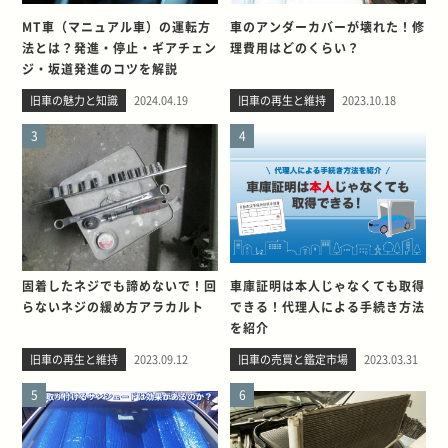
MT車（マニュアル車）の運転方
車のアンダーカバーが壊れた！修
法とは？発進・停止・ギアチェン
理費用はどのくらい？
ジ・坂道発進のコツを解説
旧車の魅力と知識
2024.04.19
旧車の再生と維持
2023.10.18
3
4
固着したネジでも諦めないで！回
車庫証明は本人じゃなくても取得
らないネジの緩め方アラカルト
できる！代理人による手続き方法
を紹介
旧車の再生と維持
2023.09.12
旧車の売買と鑑定市場
2023.03.31
5
6