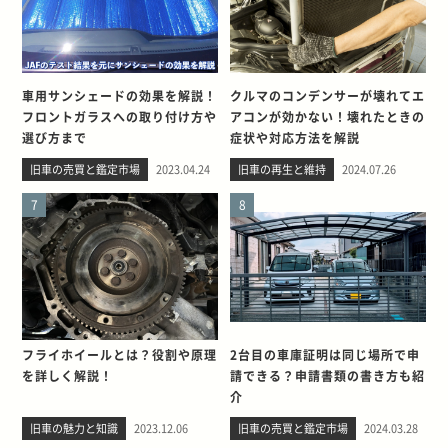
車用サンシェードの効果を解説！
クルマのコンデンサーが壊れてエ
フロントガラスへの取り付け方や
アコンが効かない！壊れたときの
選び方まで
症状や対応方法を解説
旧車の売買と鑑定市場
2023.04.24
旧車の再生と維持
2024.07.26
7
8
フライホイールとは？役割や原理
2台目の車庫証明は同じ場所で申
を詳しく解説！
請できる？申請書類の書き方も紹
介
旧車の魅力と知識
2023.12.06
旧車の売買と鑑定市場
2024.03.28