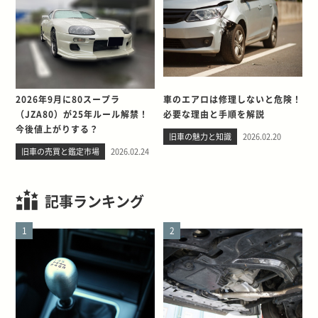
2026年9月に80スープラ
車のエアロは修理しないと危険！
（JZA80）が25年ルール解禁！
必要な理由と手順を解説
今後値上がりする？
旧車の魅力と知識
2026.02.20
旧車の売買と鑑定市場
2026.02.24
記事ランキング
1
2