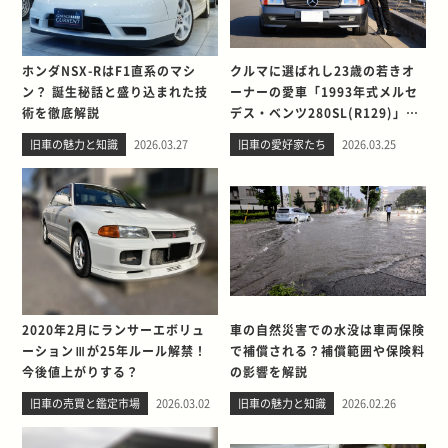
ホンダNSX-RはF1直系のマシ
クルマに選ばれし23歳の若きオ
ン？ 誕生秘話と盛り込まれた技
ーナーの愛車「1993年式メルセ
術を徹底解説
デス・ベンツ280SL(R129)」と
の出会い。そして別れを考える
旧車の魅力と知識
2026.03.27
旧車の愛好家たち
2026.03.25
2020年2月にランサーエボリュ
車の自然災害での水没は車両保険
ーションⅢが25年ルール解禁！
で補償される？補償範囲や保険料
今後値上がりする？
の影響を解説
旧車の売買と鑑定市場
2026.03.02
旧車の魅力と知識
2026.02.26