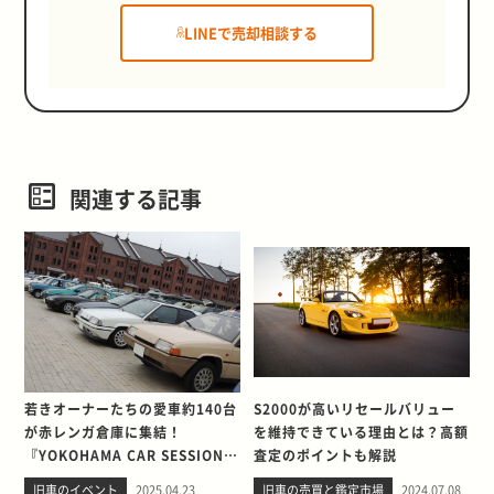
LINEで売却相談する
関連する記事
若きオーナーたちの愛車約140台
S2000が高いリセールバリュー
が赤レンガ倉庫に集結！
を維持できている理由とは？高額
『YOKOHAMA CAR SESSION
査定のポイントも解説
2025 ～若者たちのカーライフ～
旧車のイベント
2025.04.23
旧車の売買と鑑定市場
2024.07.08