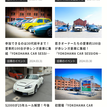
』
参加できるのは30代前半まで！
若きオーナーたちの愛車約100台
愛車約100台が赤レンガ倉庫に集
が赤レンガ倉庫に集結！
結『YOKOHAMA CAR SESSION
『YOKOHAMA CAR SESSION
～若者たちのカーライフ～とは？
～若者たちのカーライフ～とは？
旧車のイベント
2024.03.31
旧車のイベント
2024.03.30
(輸入車編)』
(国産車編)』
S2000が25年ルール解禁！今後
初開催『YOKOHAMA CAR