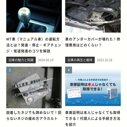
MT車（マニュアル車）の運転方
車のアンダーカバーが壊れた！修
法とは？発進・停止・ギアチェン
理費用はどのくらい？
ジ・坂道発進のコツを解説
旧車の魅力と知識
2024.04.19
旧車の再生と維持
2023.10.18
3
4
固着したネジでも諦めないで！回
車庫証明は本人じゃなくても取得
らないネジの緩め方アラカルト
できる！代理人による手続き方法
を紹介