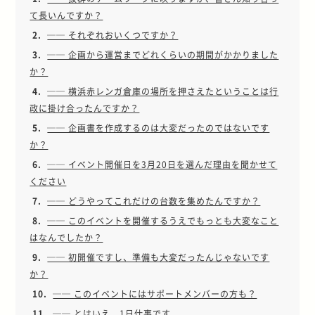
て長いんですか？
2.
── それぞれおいくつですか？
3.
── 企画から運営までどれくらいの期間がかかりました
か？
4.
── 横浜赤レンガ倉庫の場所を押さえたということは行
政に掛け合ったんですか？
5.
── 企画書を作成するのは大変だったのではないです
か？
6.
── イベント開催日を3月20日を選んだ理由を聞かせて
ください
7.
── どうやってこれだけの台数を集めたんですか？
8.
── このイベントを開催するうえでもっとも大変なこと
はなんでしたか？
9.
── 初開催ですし、準備も大変だったんじゃないです
か？
10.
── このイベントにはサポートメンバーの方も？
11.
── とはいえ、1日仕事です