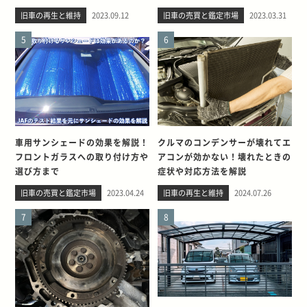
旧車の再生と維持
2023.09.12
旧車の売買と鑑定市場
2023.03.31
5
6
車用サンシェードの効果を解説！
クルマのコンデンサーが壊れてエ
フロントガラスへの取り付け方や
アコンが効かない！壊れたときの
選び方まで
症状や対応方法を解説
旧車の売買と鑑定市場
2023.04.24
旧車の再生と維持
2024.07.26
7
8