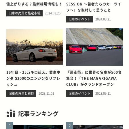
値上がりする？最新相場情報も！
SESSION ～若者たちのカーライ
フ～』を取材して思うこと
旧車の売買と鑑定市場
2024.03.26
旧車のイベント
2024.03.21
16年目・25万キロ超え。愛車ホ
「房走祭」に世界の名車が500台
ンダ S2000のエンジンをリフレ
集合！「THE MAGARIGAWA
ッシュ
CLUB」がグランドオープン
旧車の再生と維持
2023.11.01
旧車のイベント
2023.09.11
記事ランキング
1
2