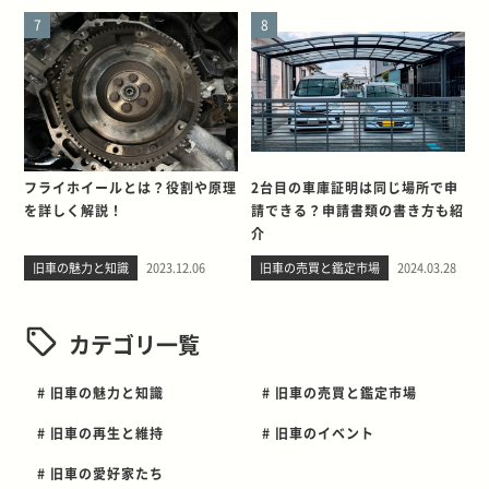
7
8
フライホイールとは？役割や原理
2台目の車庫証明は同じ場所で申
を詳しく解説！
請できる？申請書類の書き方も紹
介
旧車の魅力と知識
2023.12.06
旧車の売買と鑑定市場
2024.03.28
カテゴリ一覧
# 旧車の魅力と知識
# 旧車の売買と鑑定市場
# 旧車の再生と維持
# 旧車のイベント
# 旧車の愛好家たち