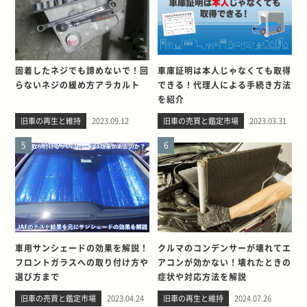
固着したネジでも諦めないで！回
車庫証明は本人じゃなくても取得
らないネジの緩め方アラカルト
できる！代理人による手続き方法
を紹介
旧車の再生と維持
2023.09.12
旧車の売買と鑑定市場
2023.03.31
5
6
車用サンシェードの効果を解説！
クルマのコンデンサーが壊れてエ
フロントガラスへの取り付け方や
アコンが効かない！壊れたときの
選び方まで
症状や対応方法を解説
旧車の売買と鑑定市場
2023.04.24
旧車の再生と維持
2024.07.26