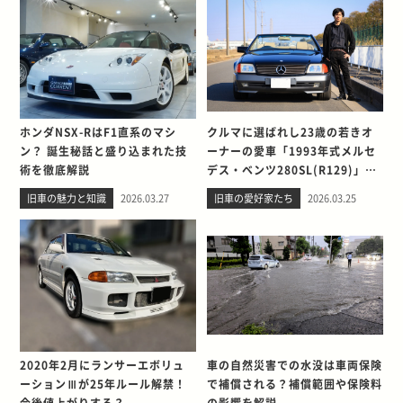
ホンダNSX-RはF1直系のマシ
クルマに選ばれし23歳の若きオ
ン？ 誕生秘話と盛り込まれた技
ーナーの愛車「1993年式メルセ
術を徹底解説
デス・ベンツ280SL(R129)」と
の出会い。そして別れを考える
旧車の魅力と知識
2026.03.27
旧車の愛好家たち
2026.03.25
2020年2月にランサーエボリュ
車の自然災害での水没は車両保険
ーションⅢが25年ルール解禁！
で補償される？補償範囲や保険料
今後値上がりする？
の影響を解説