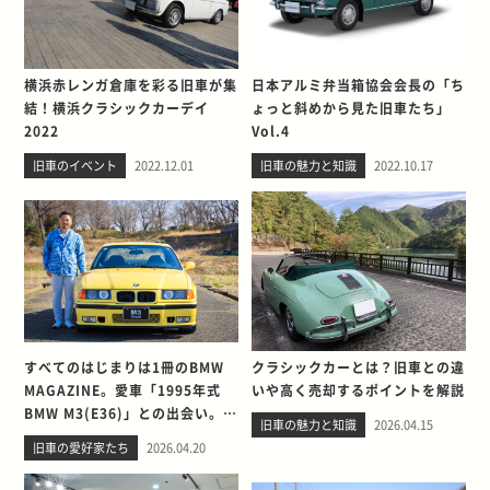
横浜赤レンガ倉庫を彩る旧車が集
日本アルミ弁当箱協会会長の「ち
結！横浜クラシックカーデイ
ょっと斜めから見た旧車たち」
2022
Vol.4
旧車のイベント
2022.12.01
旧車の魅力と知識
2022.10.17
すべてのはじまりは1冊のBMW
クラシックカーとは？旧車との違
MAGAZINE。愛車「1995年式
いや高く売却するポイントを解説
BMW M3(E36)」との出会い。そ
旧車の魅力と知識
2026.04.15
して別れを考える
旧車の愛好家たち
2026.04.20