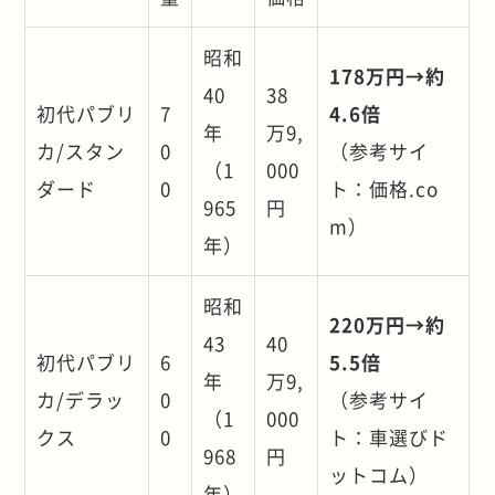
昭和
178万円→約
40
38
初代パブリ
7
4.6倍
年
万9,
カ/スタン
0
（参考サイ
（1
000
ダード
0
ト：価格.co
965
円
m）
年）
昭和
220万円→約
43
40
初代パブリ
6
5.5倍
年
万9,
カ/デラッ
0
（参考サイ
（1
000
クス
0
ト：車選びド
968
円
ットコム）
年）