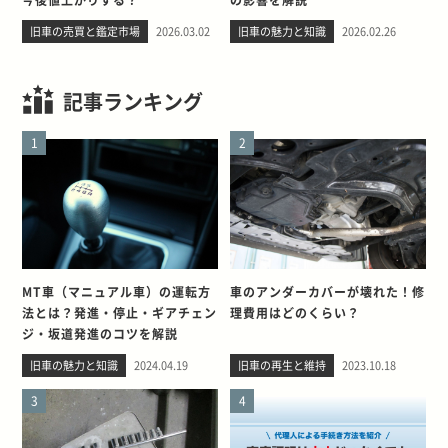
旧車の売買と鑑定市場
2026.03.02
旧車の魅力と知識
2026.02.26
記事ランキング
1
2
MT車（マニュアル車）の運転方
車のアンダーカバーが壊れた！修
法とは？発進・停止・ギアチェン
理費用はどのくらい？
ジ・坂道発進のコツを解説
旧車の魅力と知識
2024.04.19
旧車の再生と維持
2023.10.18
3
4