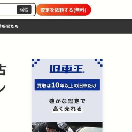
査定を依頼する(無料)
検索
愛好家たち
古
ン