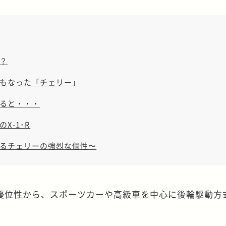
？
もなった「チェリー」
ると・・・
X-1･R
るチェリーの強烈な個性〜
優位性から、スポーツカーや高級車を中心に後輪駆動方
。