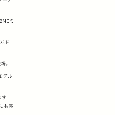
BMCミ
の2ド
登場。
ルモデル
ます
にも感