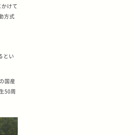
にかけて
動方式
。
るとい
の国産
生50周