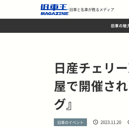
旧車と名車が甦るメディア
旧車の魅
日産チェリーX
屋で開催され
グ』
2023.11.20
旧車のイベント