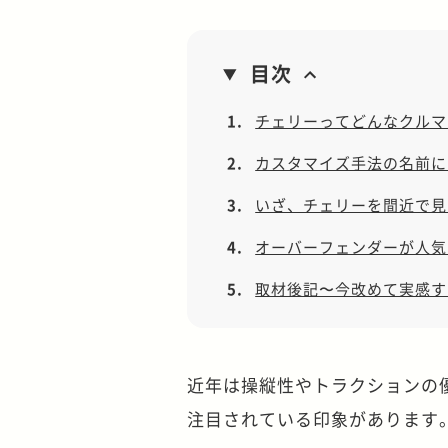
目次
1.
チェリーってどんなクルマ
2.
カスタマイズ手法の名前に
3.
いざ、チェリーを間近で見
4.
オーバーフェンダーが人気の
5.
取材後記〜今改めて実感す
近年は操縦性やトラクションの
注目されている印象があります