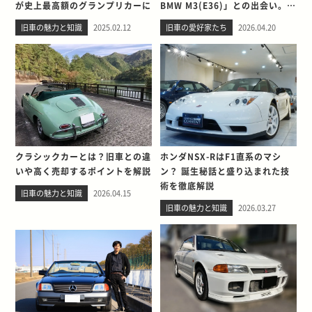
が史上最高額のグランプリカーに
BMW M3(E36)」との出会い。そ
して別れを考える
旧車の魅力と知識
2025.02.12
旧車の愛好家たち
2026.04.20
クラシックカーとは？旧車との違
ホンダNSX-RはF1直系のマシ
いや高く売却するポイントを解説
ン？ 誕生秘話と盛り込まれた技
術を徹底解説
旧車の魅力と知識
2026.04.15
旧車の魅力と知識
2026.03.27