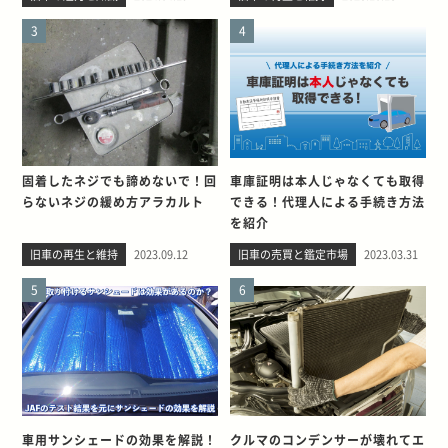
3
4
固着したネジでも諦めないで！回
車庫証明は本人じゃなくても取得
らないネジの緩め方アラカルト
できる！代理人による手続き方法
を紹介
旧車の再生と維持
2023.09.12
旧車の売買と鑑定市場
2023.03.31
5
6
車用サンシェードの効果を解説！
クルマのコンデンサーが壊れてエ