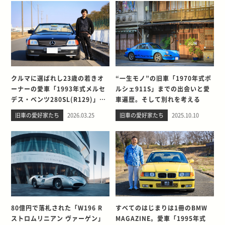
クルマに選ばれし23歳の若きオ
“一生モノ”の旧車「1970年式ポ
ーナーの愛車「1993年式メルセ
ルシェ911S」までの出会いと愛
デス・ベンツ280SL(R129)」と
車遍歴。そして別れを考える
の出会い。そして別れを考える
旧車の愛好家たち
2026.03.25
旧車の愛好家たち
2025.10.10
80億円で落札された「W196 R
すべてのはじまりは1冊のBMW
ストロムリニアン ヴァーゲン」
MAGAZINE。愛車「1995年式