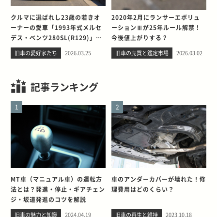
クルマに選ばれし23歳の若きオ
2020年2月にランサーエボリュ
ーナーの愛車「1993年式メルセ
ーションⅢが25年ルール解禁！
デス・ベンツ280SL(R129)」と
今後値上がりする？
の出会い。そして別れを考える
旧車の愛好家たち
2026.03.25
旧車の売買と鑑定市場
2026.03.02
記事ランキング
1
2
MT車（マニュアル車）の運転方
車のアンダーカバーが壊れた！修
法とは？発進・停止・ギアチェン
理費用はどのくらい？
ジ・坂道発進のコツを解説
旧車の魅力と知識
2024.04.19
旧車の再生と維持
2023.10.18