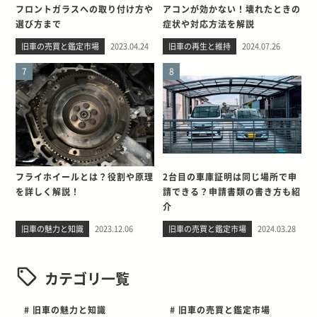
フロントガラスへの取り付け方や
アコンが効かない！壊れたときの
選び方まで
症状や対応方法を解説
旧車の売買と鑑定市場
2023.04.24
旧車の再生と維持
2024.07.26
7
8
フライホイールとは？役割や原理
2台目の車庫証明は同じ場所で申
を詳しく解説！
請できる？申請書類の書き方も紹
介
旧車の魅力と知識
2023.12.06
旧車の売買と鑑定市場
2024.03.28
カテゴリ一覧
# 旧車の魅力と知識
# 旧車の売買と鑑定市場