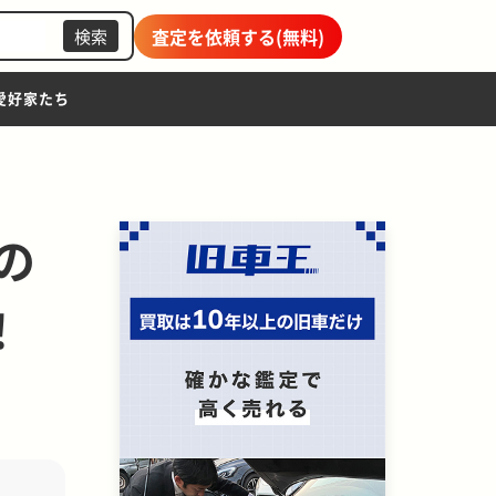
査定を依頼する(無料)
検索
愛好家たち
の
！