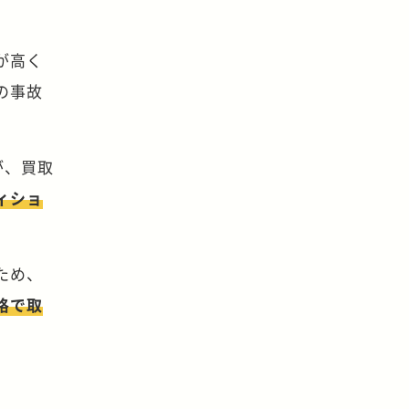
が高く
の事故
が、買取
ィショ
ため、
格で取