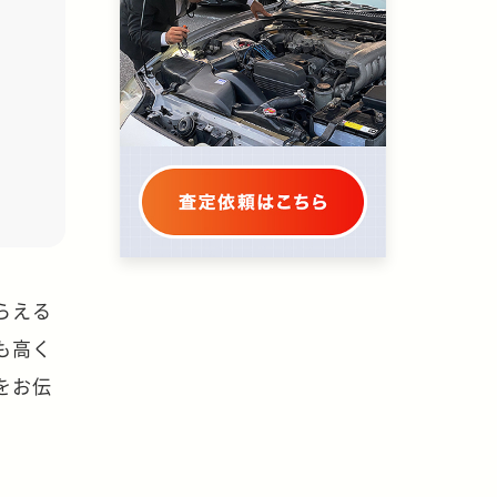
らえる
も高く
をお伝