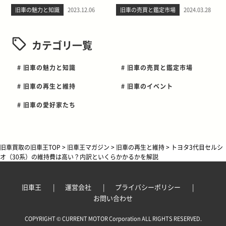
旧車の魅力と知識
2023.12.06
旧車の売買と鑑定市場
2024.03.28
カテゴリ一覧
# 旧車の魅力と知識
# 旧車の売買と鑑定市場
# 旧車の再生と維持
# 旧車のイベント
# 旧車の愛好家たち
旧車買取の旧車王TOP
>
旧車王マガジン
>
旧車の再生と維持
>
トヨタ3代目セルシ
オ（30系）の維持費は高い？内訳といくらかかるかを解説
旧車王
運営会社
プライバシーポリシー
お問い合わせ
COPYRIGHT © CURRENT MOTOR Corporation ALL RIGHTS RESERVED.