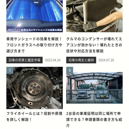
車用サンシェードの効果を解説！
クルマのコンデンサーが壊れてエ
フロントガラスへの取り付け方や
アコンが効かない！壊れたときの
選び方まで
症状や対応方法を解説
旧車の売買と鑑定市場
2023.04.24
旧車の再生と維持
2024.07.26
7
8
フライホイールとは？役割や原理
2台目の車庫証明は同じ場所で申
を詳しく解説！
請できる？申請書類の書き方も紹
介