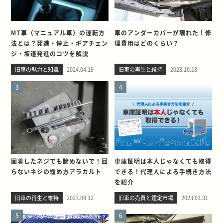
MT車（マニュアル車）の運転方
車のアンダーカバーが壊れた！修
法とは？発進・停止・ギアチェン
理費用はどのくらい？
ジ・坂道発進のコツを解説
旧車の魅力と知識
2024.04.19
旧車の再生と維持
2023.10.18
3
4
固着したネジでも諦めないで！回
車庫証明は本人じゃなくても取得
らないネジの緩め方アラカルト
できる！代理人による手続き方法
を紹介
旧車の再生と維持
2023.09.12
旧車の売買と鑑定市場
2023.03.31
5
6