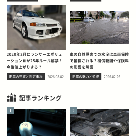
2020年2月にランサーエボリュ
車の自然災害での水没は車両保険
ーションⅢが25年ルール解禁！
で補償される？補償範囲や保険料
今後値上がりする？
の影響を解説
旧車の売買と鑑定市場
2026.03.02
旧車の魅力と知識
2026.02.26
記事ランキング
1
2