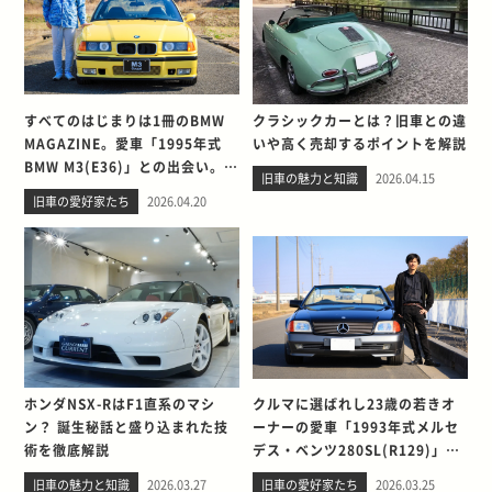
すべてのはじまりは1冊のBMW
クラシックカーとは？旧車との違
MAGAZINE。愛車「1995年式
いや高く売却するポイントを解説
BMW M3(E36)」との出会い。そ
旧車の魅力と知識
2026.04.15
して別れを考える
旧車の愛好家たち
2026.04.20
ホンダNSX-RはF1直系のマシ
クルマに選ばれし23歳の若きオ
ン？ 誕生秘話と盛り込まれた技
ーナーの愛車「1993年式メルセ
術を徹底解説
デス・ベンツ280SL(R129)」と
の出会い。そして別れを考える
旧車の魅力と知識
2026.03.27
旧車の愛好家たち
2026.03.25