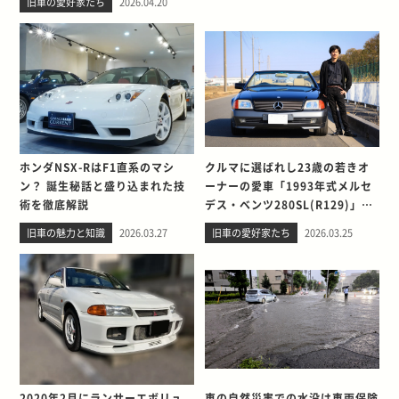
旧車の愛好家たち
2026.04.20
ホンダNSX-RはF1直系のマシ
クルマに選ばれし23歳の若きオ
ン？ 誕生秘話と盛り込まれた技
ーナーの愛車「1993年式メルセ
術を徹底解説
デス・ベンツ280SL(R129)」と
の出会い。そして別れを考える
旧車の魅力と知識
2026.03.27
旧車の愛好家たち
2026.03.25
2020年2月にランサーエボリュ
車の自然災害での水没は車両保険