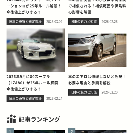
ーションⅢが25年ルール解禁！
で補償される？補償範囲や保険料
今後値上がりする？
の影響を解説
旧車の売買と鑑定市場
2026.03.02
旧車の魅力と知識
2026.02.26
2026年9月に80スープラ
車のエアロは修理しないと危険！
（JZA80）が25年ルール解禁！
必要な理由と手順を解説
今後値上がりする？
旧車の魅力と知識
2026.02.20
旧車の売買と鑑定市場
2026.02.24
記事ランキング
1
2