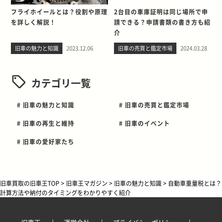
フライホイールとは？役割や原理
2台目の車庫証明は同じ場所で申
を詳しく解説！
請できる？申請書類の書き方も紹
介
旧車の魅力と知識
2023.12.06
旧車の売買と鑑定市場
2024.03.28
カテゴリ一覧
# 旧車の魅力と知識
# 旧車の売買と鑑定市場
# 旧車の再生と維持
# 旧車のイベント
# 旧車の愛好家たち
旧車買取の旧車王TOP
>
旧車王マガジン
>
旧車の魅力と知識
>
自動車重量税とは？
計算方法や納付のタイミングをわかりやすく紹介