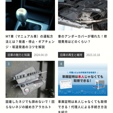
MT車（マニュアル車）の運転方
車のアンダーカバーが壊れた！修
法とは？発進・停止・ギアチェン
理費用はどのくらい？
ジ・坂道発進のコツを解説
旧車の魅力と知識
2024.04.19
旧車の再生と維持
2023.10.18
3
4
固着したネジでも諦めないで！回
車庫証明は本人じゃなくても取得
らないネジの緩め方アラカルト
できる！代理人による手続き方法
を紹介