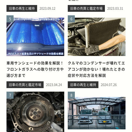
旧車の再生と維持
2023.09.12
旧車の売買と鑑定市場
2023.03.31
5
6
車用サンシェードの効果を解説！
クルマのコンデンサーが壊れてエ
フロントガラスへの取り付け方や
アコンが効かない！壊れたときの
選び方まで
症状や対応方法を解説
旧車の売買と鑑定市場
2023.04.24
旧車の再生と維持
2024.07.26
7
8