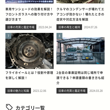
車用サンシェードの効果を解説！
クルマのコンデンサーが壊れてエ
フロントガラスへの取り付け方や
アコンが効かない！壊れたときの
選び方まで
症状や対応方法を解説
旧車の売買と鑑定市場
2023.04.24
旧車の再生と維持
2024.07.26
7
8
フライホイールとは？役割や原理
2台目の車庫証明は同じ場所で申
を詳しく解説！
請できる？申請書類の書き方も紹
介
旧車の魅力と知識
2023.12.06
旧車の売買と鑑定市場
2024.03.28
カテゴリ一覧