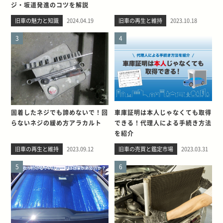
ジ・坂道発進のコツを解説
旧車の魅力と知識
2024.04.19
旧車の再生と維持
2023.10.18
3
4
固着したネジでも諦めないで！回
車庫証明は本人じゃなくても取得
らないネジの緩め方アラカルト
できる！代理人による手続き方法
を紹介
旧車の再生と維持
2023.09.12
旧車の売買と鑑定市場
2023.03.31
5
6