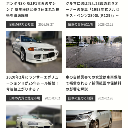
ホンダNSX-RはF1直系のマシ
クルマに選ばれし23歳の若きオ
ン？ 誕生秘話と盛り込まれた技
ーナーの愛車「1993年式メルセ
術を徹底解説
デス・ベンツ280SL(R129)」と
の出会い。そして別れを考える
旧車の魅力と知識
2026.03.27
旧車の愛好家たち
2026.03.25
2020年2月にランサーエボリュ
車の自然災害での水没は車両保険
ーションⅢが25年ルール解禁！
で補償される？補償範囲や保険料
今後値上がりする？
の影響を解説
旧車の売買と鑑定市場
2026.03.02
旧車の魅力と知識
2026.02.26