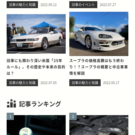
旧車の魅力と知識
2022.09.12
旧車のイベント
2022.07.27
旧車にも関わり深い米国「25年
スープラの価格高騰はもう終わ
ルール」。その歴史や本来の目的
り！？スープラの概要と中古車事
は？
情を解説
旧車の魅力と知識
2022.07.05
旧車の魅力と知識
2022.05.17
記事ランキング
1
2