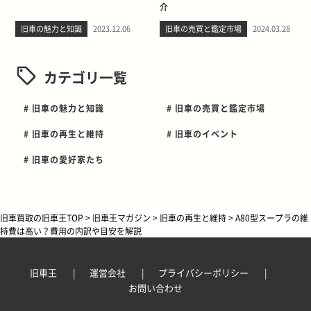
介
旧車の魅力と知識
2023.12.06
旧車の売買と鑑定市場
2024.03.28
カテゴリ一覧
# 旧車の魅力と知識
# 旧車の売買と鑑定市場
# 旧車の再生と維持
# 旧車のイベント
# 旧車の愛好家たち
旧車買取の旧車王TOP
>
旧車王マガジン
>
旧車の再生と維持
>
A80型スープラの維
持費は高い？費用の内訳や目安を解説
旧車王
運営会社
プライバシーポリシー
お問い合わせ