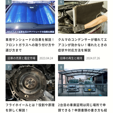
5
6
車用サンシェードの効果を解説！
クルマのコンデンサーが壊れてエ
フロントガラスへの取り付け方や
アコンが効かない！壊れたときの
選び方まで
症状や対応方法を解説
旧車の売買と鑑定市場
2023.04.24
旧車の再生と維持
2024.07.26
7
8
フライホイールとは？役割や原理
2台目の車庫証明は同じ場所で申
を詳しく解説！
請できる？申請書類の書き方も紹