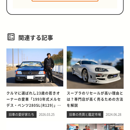
関連する記事
クルマに選ばれし23歳の若きオ
スープラのリセールが高い理由と
ーナーの愛車「1993年式メルセ
は？専門店が高く売るための方法
デス・ベンツ280SL(R129)」と
を解説
の出会い。そして別れを考える
旧車の愛好家たち
2026.03.25
旧車の売買と鑑定市場
2024.06.28