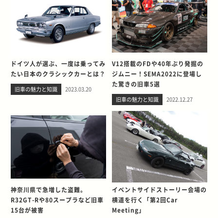
ドイツ人が選ぶ、一度は乗ってみ
V12搭載のFDや40年ぶり発掘の
たい日本のクラシックカーとは？
ジムニー！SEMA2022に登場し
た驚きの旧車5選
旧車の魅力と知識
2023.03.20
旧車の魅力と知識
2022.12.27
神奈川県で急増した盗難。
イベントサイドストーリー会場の
R32GT-Rや80スープラなど旧車
横道を行く「第2回Car
15台が被害
Meeting」