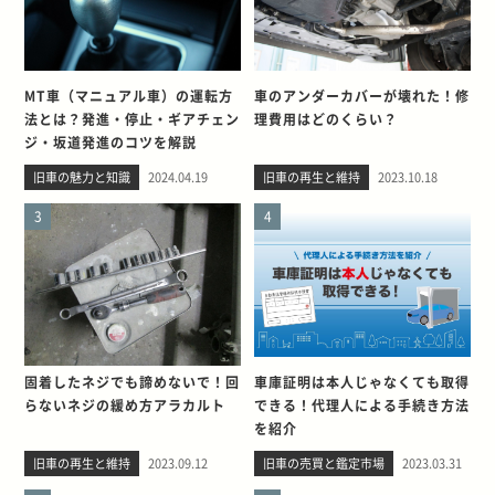
MT車（マニュアル車）の運転方
車のアンダーカバーが壊れた！修
法とは？発進・停止・ギアチェン
理費用はどのくらい？
ジ・坂道発進のコツを解説
旧車の魅力と知識
2024.04.19
旧車の再生と維持
2023.10.18
3
4
固着したネジでも諦めないで！回
車庫証明は本人じゃなくても取得
らないネジの緩め方アラカルト
できる！代理人による手続き方法
を紹介
旧車の再生と維持
2023.09.12
旧車の売買と鑑定市場
2023.03.31