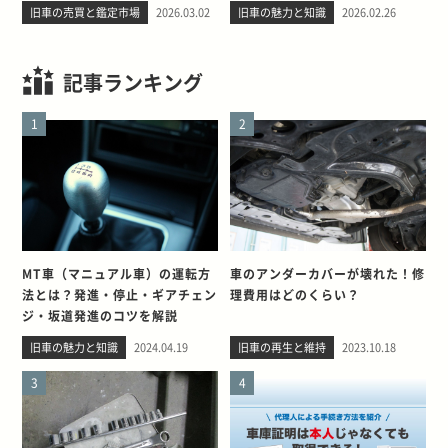
旧車の売買と鑑定市場
2026.03.02
旧車の魅力と知識
2026.02.26
記事ランキング
1
2
MT車（マニュアル車）の運転方
車のアンダーカバーが壊れた！修
法とは？発進・停止・ギアチェン
理費用はどのくらい？
ジ・坂道発進のコツを解説
旧車の魅力と知識
2024.04.19
旧車の再生と維持
2023.10.18
3
4