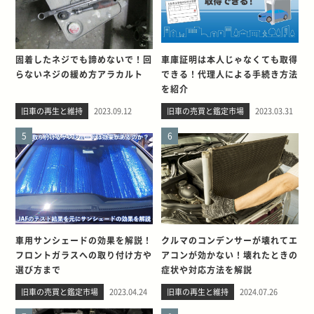
固着したネジでも諦めないで！回
車庫証明は本人じゃなくても取得
らないネジの緩め方アラカルト
できる！代理人による手続き方法
を紹介
旧車の再生と維持
2023.09.12
旧車の売買と鑑定市場
2023.03.31
5
6
車用サンシェードの効果を解説！
クルマのコンデンサーが壊れてエ
フロントガラスへの取り付け方や
アコンが効かない！壊れたときの
選び方まで
症状や対応方法を解説
旧車の売買と鑑定市場
2023.04.24
旧車の再生と維持
2024.07.26