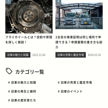
7
8
フライホイールとは？役割や原理
2台目の車庫証明は同じ場所で申
を詳しく解説！
請できる？申請書類の書き方も紹
介
旧車の魅力と知識
2023.12.06
旧車の売買と鑑定市場
2024.03.28
カテゴリ一覧
# 旧車の魅力と知識
# 旧車の売買と鑑定市場
# 旧車の再生と維持
# 旧車のイベント
# 旧車の愛好家たち