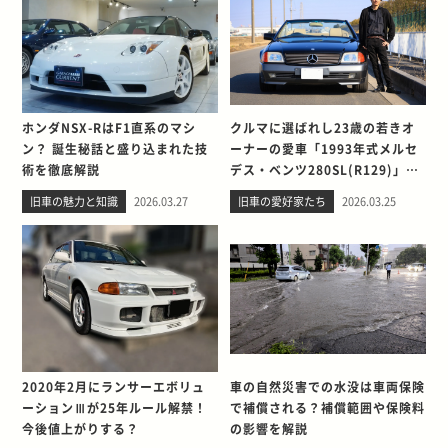
ホンダNSX-RはF1直系のマシ
クルマに選ばれし23歳の若きオ
ン？ 誕生秘話と盛り込まれた技
ーナーの愛車「1993年式メルセ
術を徹底解説
デス・ベンツ280SL(R129)」と
の出会い。そして別れを考える
旧車の魅力と知識
2026.03.27
旧車の愛好家たち
2026.03.25
2020年2月にランサーエボリュ
車の自然災害での水没は車両保険
ーションⅢが25年ルール解禁！
で補償される？補償範囲や保険料
今後値上がりする？
の影響を解説