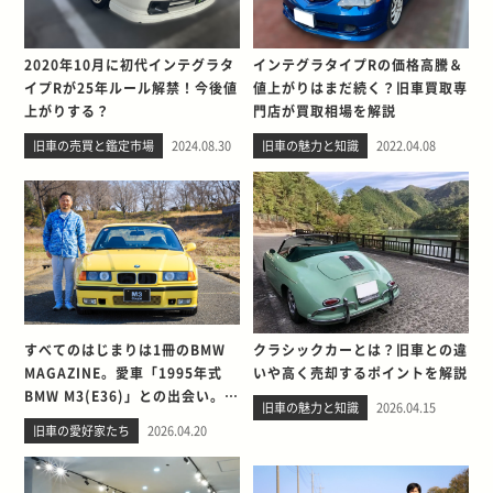
2020年10月に初代インテグラタ
インテグラタイプRの価格高騰＆
イプRが25年ルール解禁！今後値
値上がりはまだ続く？旧車買取専
上がりする？
門店が買取相場を解説
旧車の売買と鑑定市場
2024.08.30
旧車の魅力と知識
2022.04.08
すべてのはじまりは1冊のBMW
クラシックカーとは？旧車との違
MAGAZINE。愛車「1995年式
いや高く売却するポイントを解説
BMW M3(E36)」との出会い。そ
旧車の魅力と知識
2026.04.15
して別れを考える
旧車の愛好家たち
2026.04.20